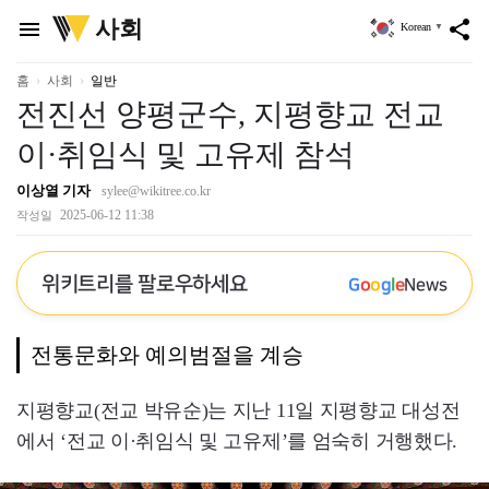
위
사회
menu
share
Korean
▼
키
트
리
홈
사회
일반
전진선 양평군수, 지평향교 전교
이·취임식 및 고유제 참석
이상열 기자
sylee@wikitree.co.kr
2025-06-12 11:38
작성일
위키트리를 팔로우하세요
G
o
o
g
l
e
News
전통문화와 예의범절을 계승
지평향교(전교 박유순)는 지난 11일 지평향교 대성전
에서 ‘전교 이·취임식 및 고유제’를 엄숙히 거행했다.