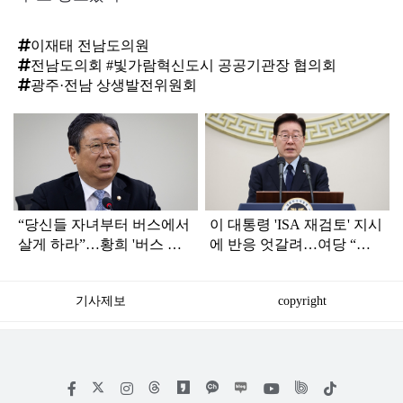
이재태 전남도의원
전남도의회 #빛가람혁신도시 공공기관장 협의회
광주·전남 상생발전위원회
탑
라
인
“당신들 자녀부터 버스에서
이 대통령 'ISA 재검토' 지시
살게 하라”…황희 '버스 하
에 반응 엇갈려…여당 “적
우스'에 직격탄
극 환영” 야당 “졸속 국정”
기사제보
copyright
저
페
인
위
틱
작
이
스
키
톡