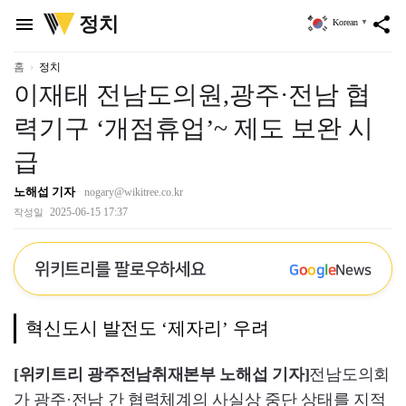
위
정치
menu
share
Korean
▼
키
트
리
홈
정치
이재태 전남도의원,광주·전남 협
력기구 ‘개점휴업’~ 제도 보완 시
급
노해섭 기자
nogary@wikitree.co.kr
2025-06-15 17:37
작성일
위키트리를 팔로우하세요
G
o
o
g
l
e
News
혁신도시 발전도 ‘제자리’ 우려
[위키트리 광주전남취재본부 노해섭 기자]
전남도의회
가 광주·전남 간 협력체계의 사실상 중단 상태를 지적