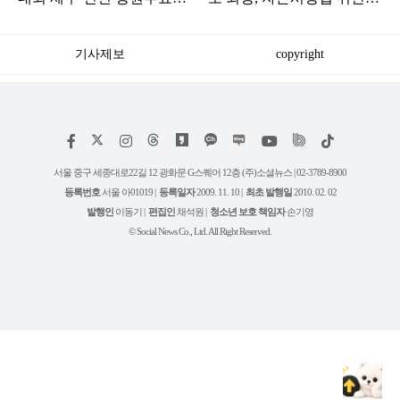
승리로 1위 탈환
혐의로 피소됐다
기사제보
copyright
저
페
인
위
틱
작
이
스
키
톡
권
스
타
트
서울 중구 세종대로22길 12 광화문 G스퀘어 12층 (주)소셜뉴스 | 02-3789-8900
정
북
그
리
보
등록번호
서울 아01019 |
등록일자
2009. 11. 10 |
최초 발행일
2010. 02. 02
램
유
튜
발행인
이동기 |
편집인
채석원 |
청소년 보호 책임자
손기영
브
© Social News Co., Ltd. All Right Reserved.