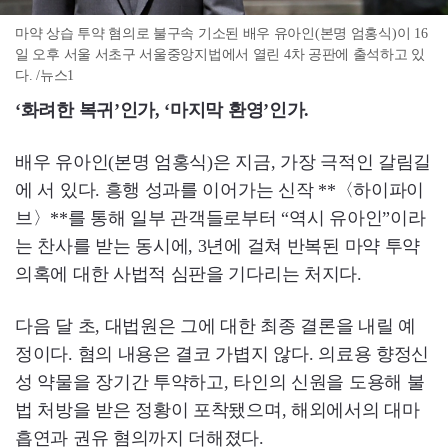
마약 상습 투약 혐의로 불구속 기소된 배우 유아인(본명 엄홍식)이 16
일 오후 서울 서초구 서울중앙지법에서 열린 4차 공판에 출석하고 있
다. /뉴스1
‘화려한 복귀’인가, ‘마지막 환영’인가.
배우 유아인(본명 엄홍식)은 지금, 가장 극적인 갈림길
에 서 있다. 흥행 성과를 이어가는 신작 **〈하이파이
브〉**를 통해 일부 관객들로부터 “역시 유아인”이라
는 찬사를 받는 동시에, 3년에 걸쳐 반복된 마약 투약
의혹에 대한 사법적 심판을 기다리는 처지다.
다음 달 초, 대법원은 그에 대한 최종 결론을 내릴 예
정이다. 혐의 내용은 결코 가볍지 않다. 의료용 향정신
성 약물을 장기간 투약하고, 타인의 신원을 도용해 불
법 처방을 받은 정황이 포착됐으며, 해외에서의 대마
흡연과 권유 혐의까지 더해졌다.