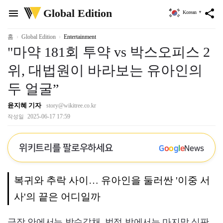
위
Global Edition
menu
share
Korean
▼
키
트
리
홈
Global Edition
Entertainment
"마약 181회 투약 vs 박스오피스 2
위, 대법원이 바라보는 유아인의
두 얼굴”
윤지혜 기자
story@wikitree.co.kr
2025-06-17 17:59
작성일
위키트리를 팔로우하세요
G
o
o
g
l
e
News
복귀와 추락 사이… 유아인을 둘러싼 '이중 서
사'의 끝은 어디일까
극장 안에서는 박수갈채, 법정 밖에서는 마지막 심판.