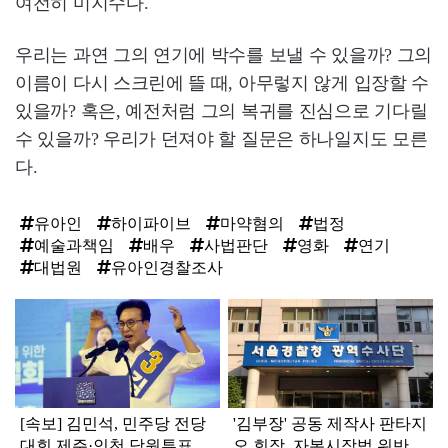
여전히 미지수다.
우리는 과연 그의 연기에 박수를 보낼 수 있을까? 그의
이름이 다시 스크린에 뜰 때, 아무렇지 않게 입장할 수
있을까? 혹은, 예전처럼 그의 복귀를 진심으로 기다릴
수 있을까? 우리가 던져야 할 질문은 하나일지도 모른
다.
유아인
하이파이브
마약혐의
법정
예술과책임
배우
사법판단
영화
연기
대법원
유아인경찰조사
탑
라
인
[속보] 김민석, 민주당 전당
'김부장' 공동 제작사 판타지
대회 제주·인천 당원투표서
오 회장, 자본시장법 위반