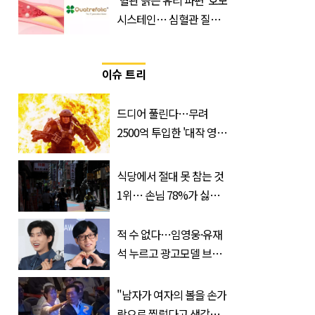
‘혈관 긁는 유리 파편’ 호모
시스테인… 심혈관 질환
으로 사망 위험 부른다
이슈 트리
드디어 풀린다…무려
2500억 투입한 '대작 영
화', 넷플릭스서 공개
식당에서 절대 못 참는 것
1위… 손님 78%가 싫어한
'이 서비스'
적 수 없다…임영웅·유재
석 누르고 광고모델 브랜
드평판 1위 차지한 '연예
인'
"남자가 여자의 볼을 손가
락으로 찔렀다고 생각해보