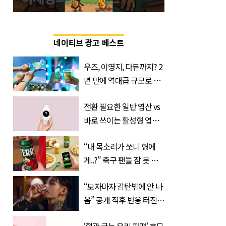
네이티브 광고 베스트
우즈, 이영지, 다듀까지? 2
년 만에 역대급 규모로 돌
아온 ‘이슬라이브 페스티
전환 필요한 일반 엽산 vs
벌’
바로 쓰이는 활성형 엽
산… 차이는?
“내 목소리가 쏘니 형에
‘Quatrefolic®’ 주목
게..?” 축구 팬들 잠 못 들
게 할 테라의 역대급 이벤
“보자마자 감탄밖에 안 나
트
옴” 공개 직후 반응 터진
진로 뷔 캠페인 영상