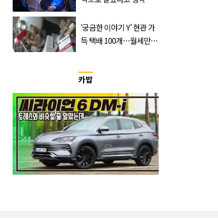
라... 뭔 일 벌어졌겠나"
‘궁금한 이야기 Y’ 현관 가
득 택배 100개…월세만 꼬
박 들어오는 수상한 집
카밥