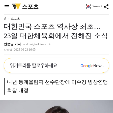
위
스포츠
menu
share
Korean
▼
키
트
리
홈
스포츠
대한민국 스포츠 역사상 최초…
23일 대한체육회에서 전해진 소식
안준영 기자
andrew@wikitree.co.kr
2025-06-23 16:05
작성일
위키트리를 팔로우하세요
G
o
o
g
l
e
News
내년 동계올림픽 선수단장에 이수경 빙상연맹
회장 내정