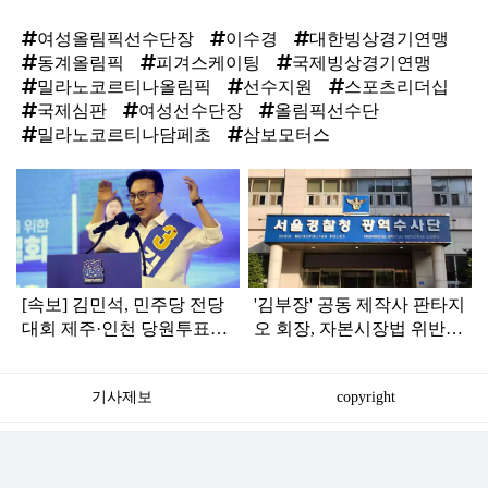
여성올림픽선수단장
이수경
대한빙상경기연맹
동계올림픽
피겨스케이팅
국제빙상경기연맹
밀라노코르티나올림픽
선수지원
스포츠리더십
국제심판
여성선수단장
올림픽선수단
밀라노코르티나담페초
삼보모터스
탑
라
인
[속보] 김민석, 민주당 전당
'김부장' 공동 제작사 판타지
대회 제주·인천 당원투표서
오 회장, 자본시장법 위반
승리로 1위 탈환
혐의로 피소됐다
기사제보
copyright