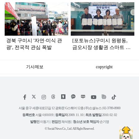
탑
라
인
경북 구미시 '자연·미식 관
[포토뉴스]구미시 원평동,
광', 전국적 관심 폭발
금오시장 생활권 스마트 돌
봄 서비스 업무협약 체결
기사제보
copyright
저
페
인
위
틱
작
이
스
키
톡
권
스
타
트
서울 중구 세종대로22길 12 광화문 G스퀘어 12층 (주)소셜뉴스 | 02-3789-8900
정
북
그
리
보
등록번호
서울 아01019 |
등록일자
2009. 11. 10 |
최초 발행일
2010. 02. 02
램
유
튜
발행인
이동기 |
편집인
채석원 |
청소년 보호 책임자
손기영
브
© Social News Co., Ltd. All Right Reserved.