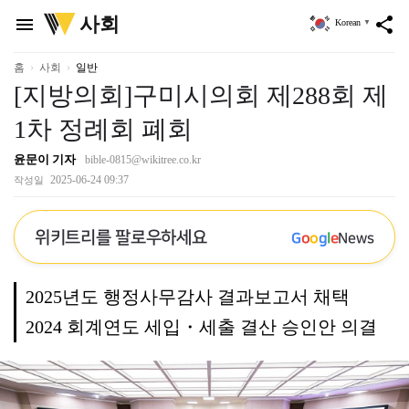
위
사회
menu
share
Korean
▼
키
트
리
홈
사회
일반
[지방의회]구미시의회 제288회 제
1차 정례회 폐회
윤문이 기자
bible-0815@wikitree.co.kr
2025-06-24 09:37
작성일
위키트리를 팔로우하세요
G
o
o
g
l
e
News
2025년도 행정사무감사 결과보고서 채택
2024 회계연도 세입・세출 결산 승인안 의결