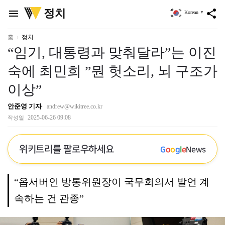
위
정치
menu
share
Korean
▼
키
트
리
홈
정치
“임기, 대통령과 맞춰달라”는 이진
숙에 최민희 ”뭔 헛소리, 뇌 구조가
이상”
안준영 기자
andrew@wikitree.co.kr
2025-06-26 09:08
작성일
위키트리를 팔로우하세요
G
o
o
g
l
e
News
“옵서버인 방통위원장이 국무회의서 발언 계
속하는 건 관종”