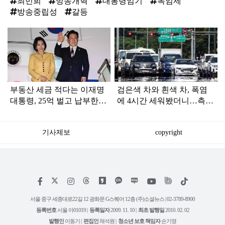
최민희
방송개혁
대통령임기
독임제
방송중립성
갈등
탑
라
인
부동산 세금 적다는 이재명
검은색 차와 흰색 차, 폭염
대통령, 25억 벌고 납부한
에 4시간 세워봤더니…측정
'세금 액수' 봤더니...
결과가 충격적
기사제보
copyright
저
페
인
위
틱
작
이
스
키
톡
권
스
타
트
서울 중구 세종대로22길 12 광화문 G스퀘어 12층 (주)소셜뉴스 | 02-3789-8900
정
북
그
리
보
등록번호
서울 아01019 |
등록일자
2009. 11. 10 |
최초 발행일
2010. 02. 02
램
유
튜
발행인
이동기 |
편집인
채석원 |
청소년 보호 책임자
손기영