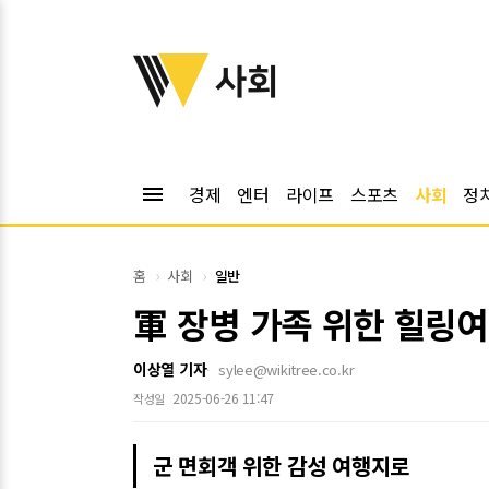
위키트리
사회
menu
경제
엔터
라이프
스포츠
사회
정
홈
사회
일반
軍 장병 가족 위한 힐링여
이상열 기자
sylee@wikitree.co.kr
2025-06-26 11:47
작성일
군 면회객 위한 감성 여행지로