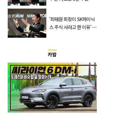
마지막 선언
'최태원 회장이 SK하이닉
스 주식 사라고 한 이유' 글
급속 확산
카밥