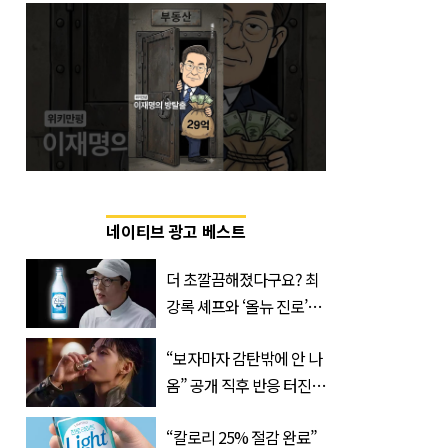
네이티브 광고 베스트
더 초깔끔해졌다구요? 최
강록 셰프와 ‘올뉴 진로’의
만남
“보자마자 감탄밖에 안 나
옴” 공개 직후 반응 터진
진로 뷔 캠페인 영상
“칼로리 25% 절감 완료”