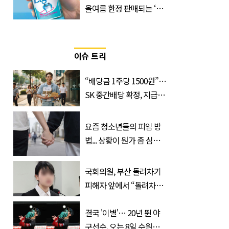
올여름 한정 판매되는 ‘최
저 칼로리 소주’ 나왔다
이슈 트리
“배당금 1주당 1500원”…
SK 중간배당 확정, 지급일
과 대상은?
요즘 청소년들의 피임 방
법... 상황이 뭔가 좀 심각
한 것 같다
국회의원, 부산 돌려차기
피해자 앞에서 “돌려차기
한 번 하죠?”
결국 '이별'… 20년 뛴 야
구선수, 오는 8일 수원서