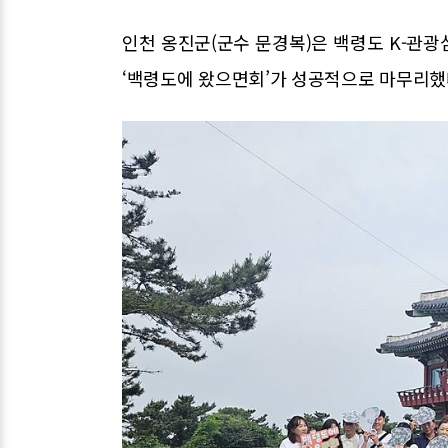
인천 옹진군(군수 문경복)은 백령도 K-관광
‘백령도에 왔으면회’가 성공적으로 마무리했