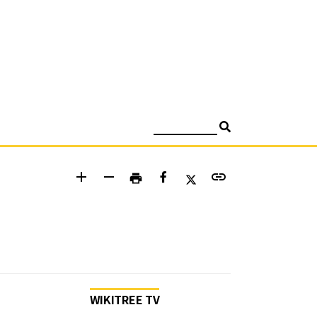
검색
add
remove
link
print
WIKITREE TV