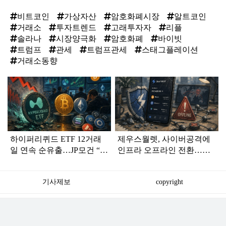
비트코인
가상자산
암호화폐시장
알트코인
거래소
투자트렌드
고래투자자
리플
솔라나
시장양극화
암호화폐
바이빗
트럼프
관세
트럼프관세
스태그플레이션
거래소동향
탑
라
인
하이퍼리퀴드 ETF 12거래
제우스월렛, 사이버공격에
일 연속 순유출…JP모건 “점
인프라 오프라인 전환…고
유율 도전 예상”
객 자금은 안전
기사제보
copyright