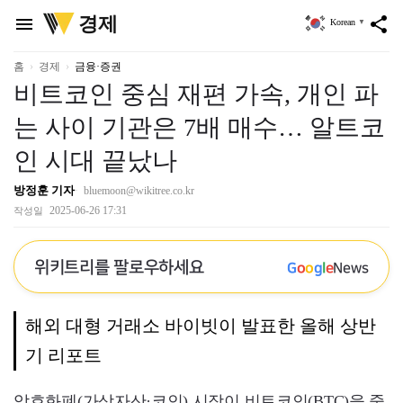
위
경제
menu
share
Korean
▼
키
트
리
홈
경제
금융·증권
비트코인 중심 재편 가속, 개인 파
는 사이 기관은 7배 매수… 알트코
인 시대 끝났나
방정훈 기자
bluemoon@wikitree.co.kr
2025-06-26 17:31
작성일
위키트리를 팔로우하세요
G
o
o
g
l
e
News
해외 대형 거래소 바이빗이 발표한 올해 상반
기 리포트
암호화폐(가상자산·코인) 시장이 비트코인(BTC)을 중