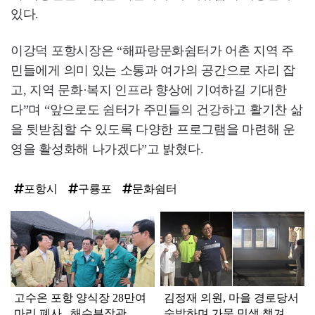
있다.
이강덕 포항시장은 “해파랑문화쉼터가 어촌 지역 주
민들에게 의미 있는 소통과 여가의 공간으로 자리 잡
고, 지역 문화·복지 인프라 향상에 기여하길 기대한
다”며 “앞으로도 쉼터가 주민들의 건강하고 활기찬 삶
을 뒷받침할 수 있도록 다양한 프로그램을 마련해 운
영을 활성화해 나가겠다”고 밝혔다.
포항시
구룡포
문화쉼터
탑
라
인
고수온 포항 양식장 28만여
김정재 의원, 마을 경로당서
마리 폐사...해수부장관 등
숙박하며 가뭄 민생 챙겨