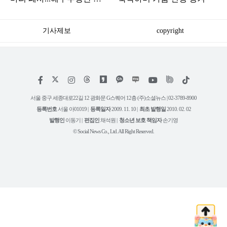
현장 긴급 점검
기사제보
copyright
저
페
인
위
틱
작
이
스
키
톡
권
스
타
트
서울 중구 세종대로22길 12 광화문 G스퀘어 12층 (주)소셜뉴스 | 02-3789-8900
정
북
그
리
보
등록번호
서울 아01019 |
등록일자
2009. 11. 10 |
최초 발행일
2010. 02. 02
램
유
튜
발행인
이동기 |
편집인
채석원 |
청소년 보호 책임자
손기영
브
© Social News Co., Ltd. All Right Reserved.