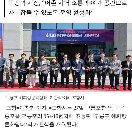
이강덕 시장, “어촌 지역 소통과 여가 공간으로
자리잡을 수 있도록 운영 활성화”
‘구룡포 해파랑문화쉼터’ 개관식/이하 포항시
[포항=이창형 기자]=포항시는 27일 구룡포항 인근 구
룡포읍 구룡포리 954-15번지에 조성된 ‘구룡포 해파랑
문화쉼터’의 개관식을 개최했다.