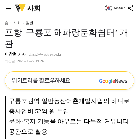
위
사회
menu
share
Korean
▼
키
트
리
홈
사회
일반
포항 '구룡포 해파랑문화쉼터’ 개
관
이창형 기자
chang@wikitree.co.kr
2025-06-27 19:26
작성일
위키트리를 팔로우하세요
G
o
o
g
l
e
News
구룡포권역 일반농산어촌개발사업의 하나로
총사업비 52억 원 투입
문화·복지 기능을 아우르는 다목적 커뮤니티
공간으로 활용