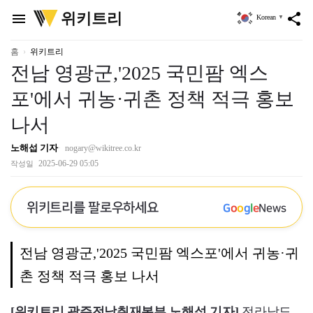
위
위키트리
menu
share
Korean
▼
키
트
리
홈
위키트리
전남 영광군,'2025 국민팜 엑스
포'에서 귀농·귀촌 정책 적극 홍보
나서
노해섭 기자
nogary@wikitree.co.kr
2025-06-29 05:05
작성일
위키트리를 팔로우하세요
G
o
o
g
l
e
News
전남 영광군,'2025 국민팜 엑스포'에서 귀농·귀
촌 정책 적극 홍보 나서
[위키트리 광주전남취재본부 노해섭 기자]
전라남도