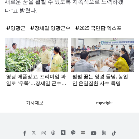
새로운 꿈을 펼칠 수 있도록 지속적으로 노력하겠
다”고 밝혔다.
영광군
장세일 영광군수
2025 국민팜 엑스포
탑
라
인
영광 애플망고, 프리미엄 과
펄펄 끓는 영광 들녘, 농업
일로 ‘우뚝’…장세일 군수
인 온열질환 사수 특명
수확 현장 점검
기사제보
copyright
저
페
인
위
틱
작
이
스
키
톡