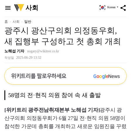
위
사회
menu
share
Korean
▼
키
트
리
홈
사회
일반
광주시 광산구의회 의정동우회,
새 집행부 구성하고 첫 총회 개최
노해섭 기자
nogary@wikitree.co.kr
2025-06-29 13:32
작성일
위키트리를 팔로우하세요
G
o
o
g
l
e
News
58명의 전·현직 의원 참여 속 새 출발
[위키트리 광주전남취재본부 노해섭 기자]
광주시 광
산구의회 의정동우회가 6월 27일 전·현직 의원 58명이
참석한 가운데 총회를 개최하고 새로운 임원진을 꾸렸