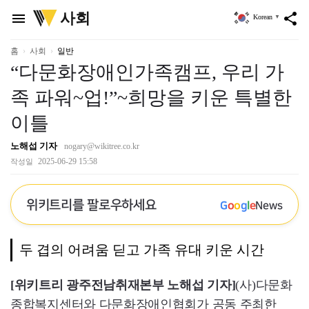
위
사회
menu
share
Korean
▼
키
트
리
홈
사회
일반
“다문화장애인가족캠프, 우리 가
족 파워~업!”~희망을 키운 특별한
이틀
노해섭 기자
nogary@wikitree.co.kr
2025-06-29 15:58
작성일
위키트리를 팔로우하세요
G
o
o
g
l
e
News
두 겹의 어려움 딛고 가족 유대 키운 시간
[위키트리 광주전남취재본부 노해섭 기자]
(사)다문화
종합복지센터와 다문화장애인협회가 공동 주최한