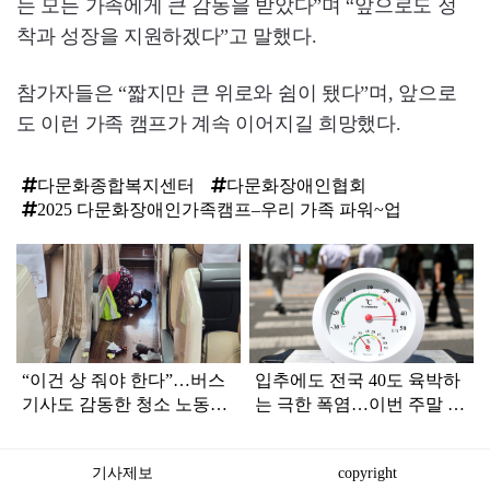
는 모든 가족에게 큰 감동을 받았다”며 “앞으로도 정
착과 성장을 지원하겠다”고 말했다.
참가자들은 “짧지만 큰 위로와 쉼이 됐다”며, 앞으로
도 이런 가족 캠프가 계속 이어지길 희망했다.
다문화종합복지센터
다문화장애인협회
2025 다문화장애인가족캠프–우리 가족 파워~업
탑
라
인
“이건 상 줘야 한다”…버스
입추에도 전국 40도 육박하
기사도 감동한 청소 노동자
는 극한 폭염…이번 주말 날
의 '직업 정신' (+사진)
씨는?
기사제보
copyright