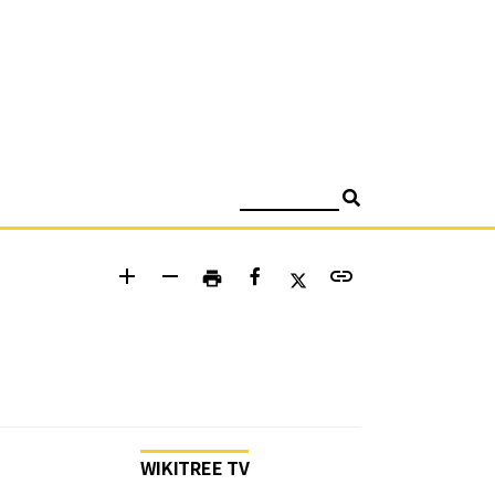
검색
add
remove
link
print
WIKITREE TV