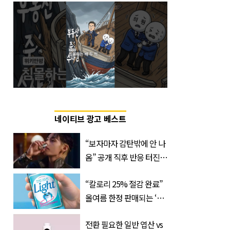
네이티브 광고 베스트
“보자마자 감탄밖에 안 나
옴” 공개 직후 반응 터진
진로 뷔 캠페인 영상
“칼로리 25% 절감 완료”
올여름 한정 판매되는 ‘최
저 칼로리 소주’ 나왔다
전환 필요한 일반 엽산 vs