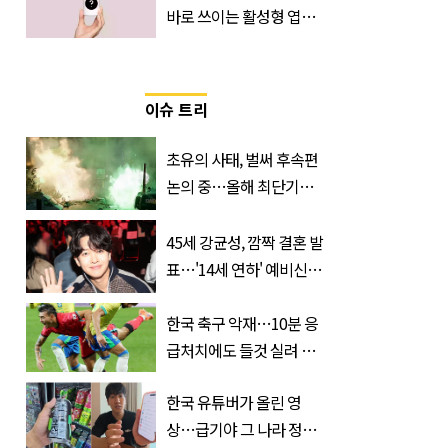
바로 쓰이는 활성형 엽
산… 차이는?
‘Quatrefolic®’ 주목
이슈 트리
초유의 사태, 벌써 후속편
논의 중…올해 최단기간
400만 돌파 성공한 ‘영화’
정체
45세 강균성, 깜짝 결혼 발
표…'14세 연하' 예비신부
정체는 놀랍게도…
한국 축구 악재…10분 응
급처치에도 들것 실려 이
송된 '한국 국가대표'
한국 유튜버가 올린 영
상…급기야 그 나라 정부