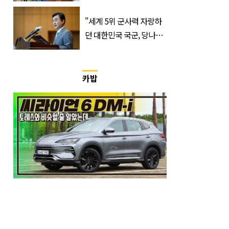
가 실제로 움직였다
"세계 5위 군사력 자랑하
던 대한민국 국군, 당나라
군대 됐다"
카밥