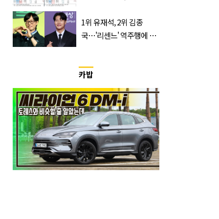
매수에도 월,삼성전자·SK
하이닉스 '와르르'
1위 유재석, 2위 김종
국…'리센느' 역주행에 덩
달아 예능인 브랜드평판 3
위 차지한 '개그맨'
카밥