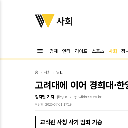
위키트리
사회
menu
경제
엔터
라이프
스포츠
사회
정
홈
사회
일반
고려대에 이어 경희대·한
김지현 기자
jiihyun1217@wikitree.co.kr
2025-07-01 17:19
작성일
교직원 사칭 사기 범죄 기승