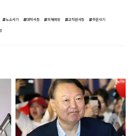
노쇼사기
대학사칭
피해예방
교직원사칭
주문사기
칭