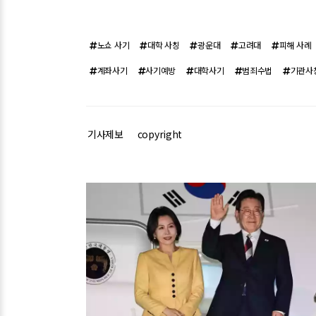
노쇼 사기
대학 사칭
광운대
고려대
피해 사례
계좌사기
사기예방
대학사기
범죄수법
기관사
기사제보
copyright
관련기사