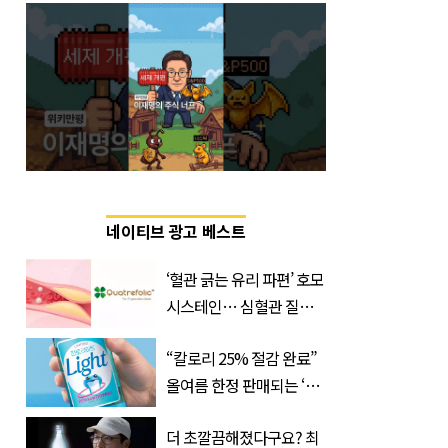
네이티브 광고 베스트
‘혈관 긁는 유리 파편’ 호모
시스테인… 심혈관 질환
으로 사망 위험 부른다
“칼로리 25% 절감 완료”
올여름 한정 판매되는 ‘최
저 칼로리 소주’ 나왔다
더 초깔끔해졌다구요? 최