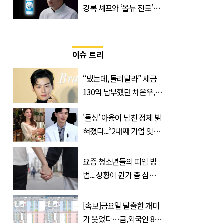
강록 셰프와 ‘올뉴 진로’의
만남
이슈 트리
“냈는데, 돌려달라” 세금
130억 납부했던 차은우,
불복 청구
'돌싱' 아옳이 남친 정체 밝
혀졌다...“2대째 가업 잇는
한의사”
요즘 청소년들의 피임 방
법... 상황이 뭔가 좀 심각
한 것 같다
[속보]금요일 탈출한 개미
가 웃었다…금,외국인 8조