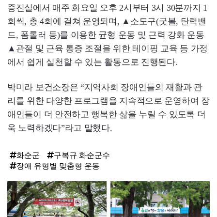
증진실에서 매주 화요일 오후 2시부터 3시 30분까지 1
회씩, 총 4회에 걸쳐 운영되며, ▲소도구(굿볼, 탄력밴
드, 폼롤러 등)를 이용한 균형 운동 및 근력 강화 운동
▲관절 및 근육 통증 조절을 위한 테이핑 교육 등 가정
에서 쉽게 실천할 수 있는 활동으로 진행된다.
박미라 보건소장은 “지역사회 장애인들의 재활과 관
리를 위한 다양한 프로그램을 지속적으로 운영하여 장
애인들이 더 안전하고 행복한 삶을 누릴 수 있도록 더
욱 노력하겠다”라고 말했다.
화순군
구복규 화순군수
장애 유형별 맞춤형 운동
탑
라
인