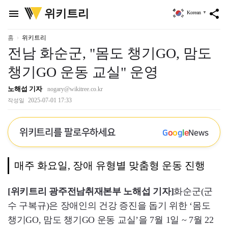
위
위키트리
menu
share
Korean
▼
키
트
리
홈
위키트리
전남 화순군, "몸도 챙기GO, 맘도
챙기GO 운동 교실" 운영
노해섭 기자
nogary@wikitree.co.kr
2025-07-01 17:33
작성일
위키트리를 팔로우하세요
G
o
o
g
l
e
News
매주 화요일, 장애 유형별 맞춤형 운동 진행
[위키트리 광주전남취재본부 노해섭 기자]
화순군(군
수 구복규)은 장애인의 건강 증진을 돕기 위한 ‘몸도
챙기GO, 맘도 챙기GO 운동 교실’을 7월 1일 ~ 7월 22