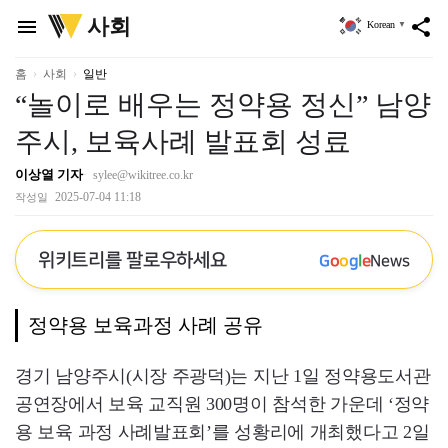
위
사회
menu
share
Korean
▼
키
트
리
홈
사회
일반
“놀이로 배우는 정약용 정신” 남양
주시, 보육사례 발표회 성료
이상열 기자
sylee@wikitree.co.kr
2025-07-04 11:18
작성일
위키트리를 팔로우하세요
G
o
o
g
l
e
News
정약용 보육과정 사례 공유
경기 남양주시(시장 주광덕)는 지난 1일 정약용도서관
공연장에서 보육 교직원 300명이 참석한 가운데 ‘정약
용 보육 과정 사례발표회’를 성황리에 개최했다고 2일