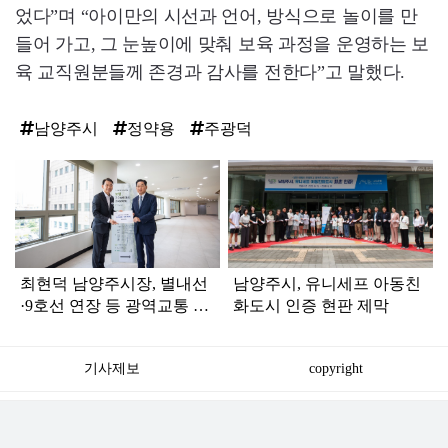
었다”며 “아이만의 시선과 언어, 방식으로 놀이를 만
들어 가고, 그 눈높이에 맞춰 보육 과정을 운영하는 보
육 교직원분들께 존경과 감사를 전한다”고 말했다.
남양주시
정약용
주광덕
탑
라
인
최현덕 남양주시장, 별내선
남양주시, 유니세프 아동친
·9호선 연장 등 광역교통 정
화도시 인증 현판 제막
부 지원 요청
기사제보
copyright