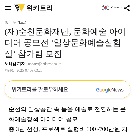
위
위키트리
menu
share
Korean
▼
키
트
리
홈
위키트리
(재)순천문화재단, 문화예술 아이
디어 공모전 ‘일상문화예술실험
실’ 참가팀 모집
노해섭 기자
nogary@wikitree.co.kr
2025-07-03 03:29
작성일
위키트리를 팔로우하세요
G
o
o
g
l
e
News
순천의 일상공간 속 틈을 예술로 전환하는 문
화예술정책 아이디어 공모
총 3팀 선정, 프로젝트 실행비 300~700만원 차