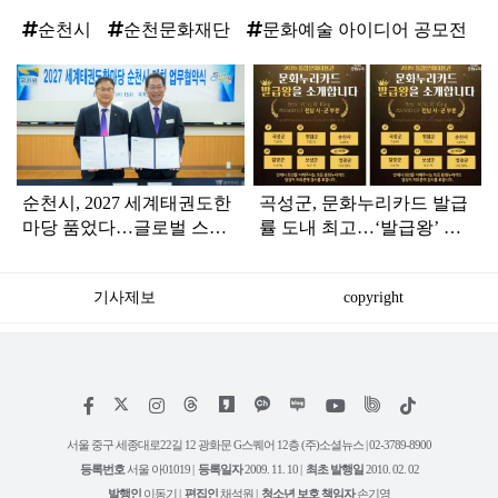
순천시
순천문화재단
문화예술 아이디어 공모전
탑
라
인
순천시, 2027 세계태권도한
곡성군, 문화누리카드 발급
마당 품었다…글로벌 스포
률 도내 최고…‘발급왕’ 시·
츠 중심도시 도약
군 부문 1위
기사제보
copyright
저
페
인
위
틱
작
이
스
키
톡
권
스
타
트
서울 중구 세종대로22길 12 광화문 G스퀘어 12층 (주)소셜뉴스 | 02-3789-8900
정
북
그
리
보
등록번호
서울 아01019 |
등록일자
2009. 11. 10 |
최초 발행일
2010. 02. 02
램
유
튜
발행인
이동기 |
편집인
채석원 |
청소년 보호 책임자
손기영