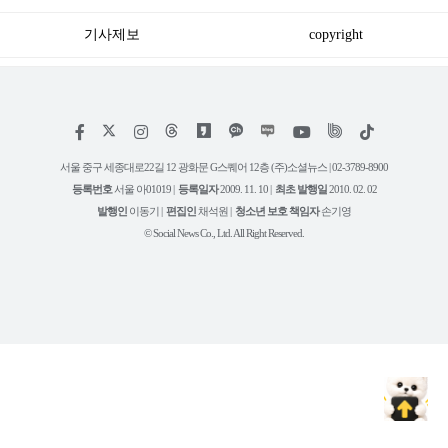
유
기사제보
copyright
저
페
인
위
틱
작
이
스
키
톡
권
스
타
트
서울 중구 세종대로22길 12 광화문 G스퀘어 12층 (주)소셜뉴스 | 02-3789-8900
정
북
그
리
보
등록번호
서울 아01019 |
등록일자
2009. 11. 10 |
최초 발행일
2010. 02. 02
램
유
튜
발행인
이동기 |
편집인
채석원 |
청소년 보호 책임자
손기영
브
© Social News Co., Ltd. All Right Reserved.