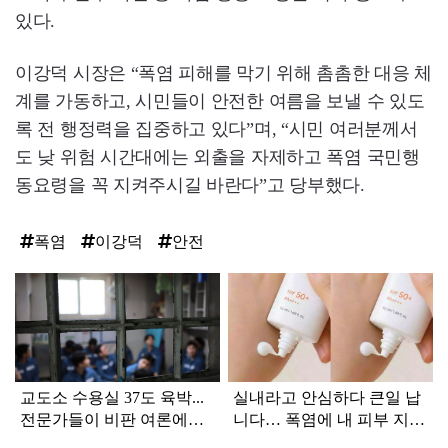
있다.
이강덕 시장은 “폭염 피해를 막기 위해 촘촘한 대응 체
계를 가동하고, 시민들이 안전한 여름을 보낼 수 있도
록 전 행정력을 집중하고 있다”며, “시민 여러분께서
도 낮 위험 시간대에는 외출을 자제하고 폭염 국민행
동요령을 꼭 지켜주시길 바란다”고 당부했다.
폭염
이강덕
안전
탑
라
인
교도소 수용실 37도 육박...
실내라고 안심하다 큰일 납
전문가들이 비판 여론에도
니다… 폭염에 내 피부 지키
에어컨 설치를 권장하는 이
는 방법 딱 '한 가지'