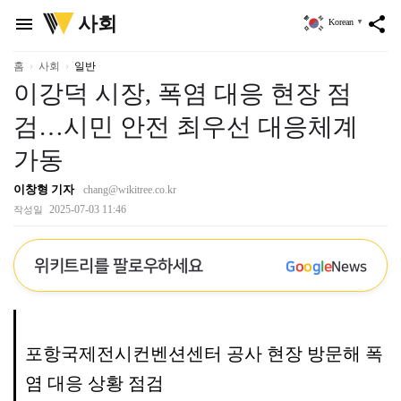
위
사회
menu
share
Korean
▼
키
트
리
홈
사회
일반
이강덕 시장, 폭염 대응 현장 점
검…시민 안전 최우선 대응체계
가동
이창형 기자
chang@wikitree.co.kr
2025-07-03 11:46
작성일
위키트리를 팔로우하세요
G
o
o
g
l
e
News
포항국제전시컨벤션센터 공사 현장 방문해 폭
염 대응 상황 점검