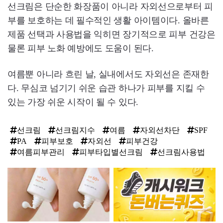
선크림은 단순한 화장품이 아니라 자외선으로부터 피
부를 보호하는 데 필수적인 생활 아이템이다. 올바른
제품 선택과 사용법을 익히면 장기적으로 피부 건강은
물론 피부 노화 예방에도 도움이 된다.
여름뿐 아니라 흐린 날, 실내에서도 자외선은 존재한
다. 무심코 넘기기 쉬운 습관 하나가 피부를 지킬 수
있는 가장 쉬운 시작이 될 수 있다.
선크림
선크림지수
여름
자외선차단
SPF
PA
피부보호
자외선
피부건강
여름피부관리
피부타입별선크림
선크림사용법
탑
라
인