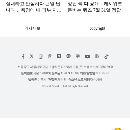
실내라고 안심하다 큰일 납
정답 싹 다 공개…캐시워크
니다… 폭염에 내 피부 지키
돈버는 퀴즈 7월 31일 정답
는 방법 딱 '한 가지'
기사제보
copyright
저
페
인
위
틱
작
이
스
키
톡
권
스
타
트
서울 중구 세종대로22길 12 광화문 G스퀘어 12층 (주)소셜뉴스 | 02-3789-8900
정
북
그
리
보
등록번호
서울 아01019 |
등록일자
2009. 11. 10 |
최초 발행일
2010. 02. 02
램
유
튜
발행인
이동기 |
편집인
채석원 |
청소년 보호 책임자
손기영
브
© Social News Co., Ltd. All Right Reserved.