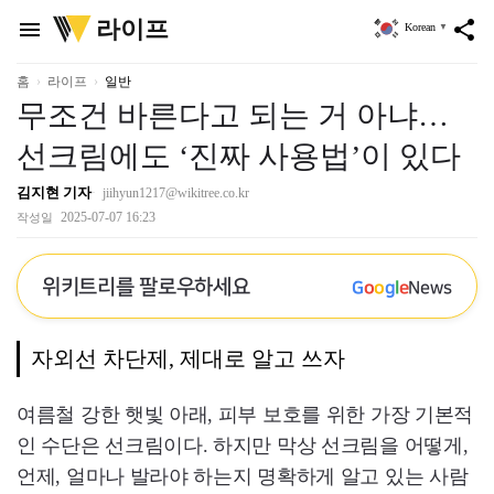
위
라이프
menu
share
Korean
▼
키
트
리
홈
라이프
일반
무조건 바른다고 되는 거 아냐…
선크림에도 ‘진짜 사용법’이 있다
김지현 기자
jiihyun1217@wikitree.co.kr
2025-07-07 16:23
작성일
위키트리를 팔로우하세요
G
o
o
g
l
e
News
자외선 차단제, 제대로 알고 쓰자
여름철 강한 햇빛 아래, 피부 보호를 위한 가장 기본적
인 수단은 선크림이다. 하지만 막상 선크림을 어떻게,
언제, 얼마나 발라야 하는지 명확하게 알고 있는 사람