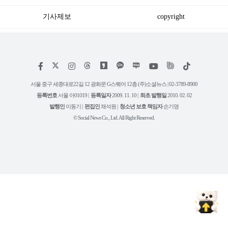
기사제보
copyright
저
페
인
위
틱
작
이
스
키
톡
권
스
타
트
서울 중구 세종대로22길 12 광화문 G스퀘어 12층 (주)소셜뉴스 | 02-3789-8900
정
북
그
리
보
등록번호
서울 아01019 |
등록일자
2009. 11. 10 |
최초 발행일
2010. 02. 02
램
유
튜
발행인
이동기 |
편집인
채석원 |
청소년 보호 책임자
손기영
브
© Social News Co., Ltd. All Right Reserved.