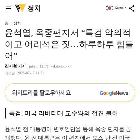
위
정치
menu
share
Korean
▼
키
트
리
홈
정치
윤석열, 옥중편지서 “특검 악의적
이고 어리석은 짓…하루하루 힘들
어”
김지현 기자
jiihyun1217@wikitree.co.kr
2025-07-17 11:51
작성일
위키트리를 팔로우하세요
G
o
o
g
l
e
News
특검, 미국 리버티대 교수와의 접견 불허
윤석열 전 대통령이 변호인단을 통해 옥중 편지를 공
개했다. 윤 전 대통령은 이 편지에서 모스 탄 전 미국