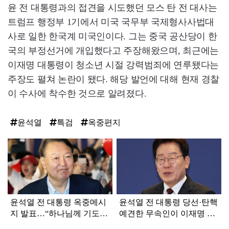
윤 전 대통령과의 접견을 시도했던 모스 탄 전 대사는
트럼프 행정부 1기에서 미국 국무부 국제형사사법대
사로 일한 한국계 미국인이다. 그는 중국 공산당이 한
국의 부정선거에 개입했다고 주장해왔으며, 최근에는
이재명 대통령이 청소년 시절 강력범죄에 연루됐다는
주장도 펼쳐 논란이 됐다. 해당 발언에 대해 현재 경찰
이 수사에 착수한 것으로 알려졌다.
윤석열
특검
옥중편지
탑
라
인
윤석열 전 대통령 옥중메시
윤석열 전 대통령 당선·탄핵
지 발표…“하나님께 기도드
예견한 무속인이 이재명 대
리고 있다”
통령 탄핵 점치며 남긴 글