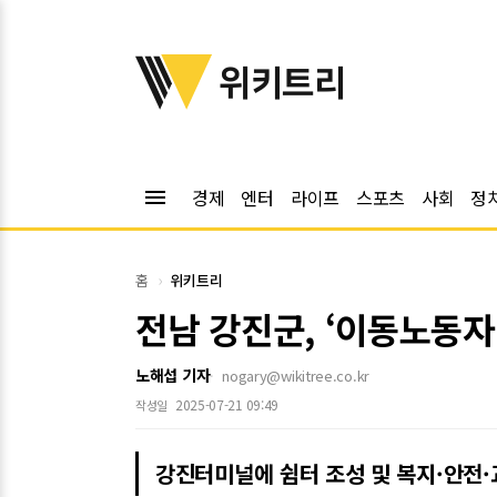
위키트리
위키트리
menu
경제
엔터
라이프
스포츠
사회
정
홈
위키트리
전남 강진군, ‘이동노동자
노해섭 기자
nogary@wikitree.co.kr
2025-07-21 09:49
작성일
강진터미널에 쉼터 조성 및 복지·안전