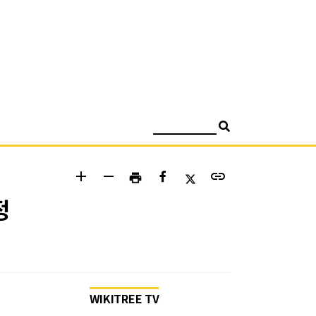
검색
add
remove
link
print
정
WIKITREE TV