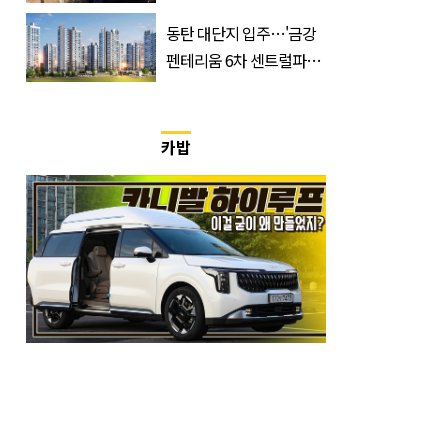
쏟은 어머니
동탄 대단지 입주…'금강
펜테리움 6차 센트럴파크'
무순위 청약 시작, 분양가
는?
카밥