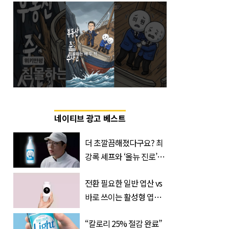
네이티브 광고 베스트
더 초깔끔해졌다구요? 최
강록 셰프와 ‘올뉴 진로’의
만남
전환 필요한 일반 엽산 vs
바로 쓰이는 활성형 엽
산… 차이는?
“칼로리 25% 절감 완료”
‘Quatrefolic®’ 주목