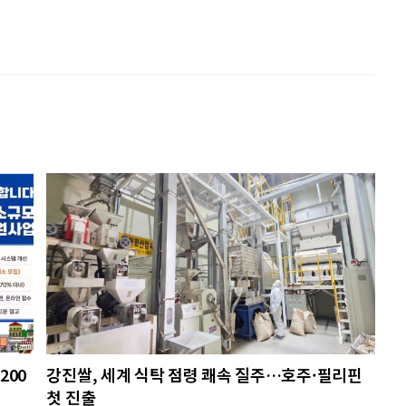
200
강진쌀, 세계 식탁 점령 쾌속 질주…호주·필리핀
첫 진출