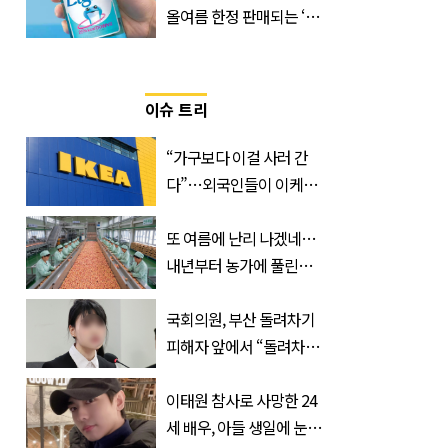
올여름 한정 판매되는 ‘최
저 칼로리 소주’ 나왔다
이슈 트리
“가구보다 이걸 사러 간
다”…외국인들이 이케아
에서 장바구니에 담는 간
식 3종
또 여름에 난리 나겠네…
내년부터 농가에 풀린다는
'신품종' 한국 과일
국회의원, 부산 돌려차기
피해자 앞에서 “돌려차기
한 번 하죠?”
이태원 참사로 사망한 24
세 배우, 아들 생일에 눈물