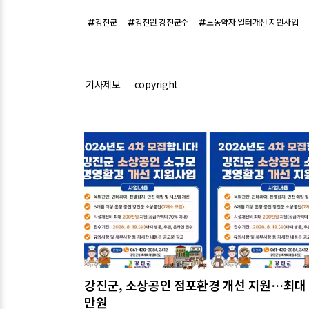
강진군
강진원 강진군수
노동약자 일터개선 지원사업
기사제보
copyright
관련기사
강진군, 소상공인 점포환경 개선 지원…최대 
만원