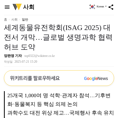
위
사회
menu
share
Korean
▼
키
트
리
홈
사회
일반
세계동물유전학회(ISAG 2025) 대
전서 개막…글로벌 생명과학 협력
허브 도약
양완영 기자
top0322@wikitree.co.kr
2025-07-21 15:20
작성일
위키트리를 팔로우하세요
G
o
o
g
l
e
News
25개국 1,000여 명 석학·관계자 참석…기후변
화·동물복지 등 핵심 의제 논의
과학수도 대전 위상 제고…국제행사 후속 유치