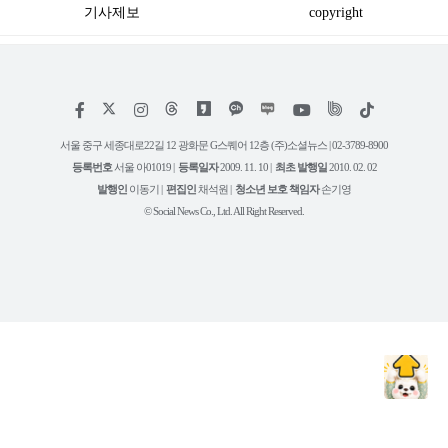
기사제보
copyright
저
페
인
위
틱
작
이
스
키
톡
권
스
타
트
서울 중구 세종대로22길 12 광화문 G스퀘어 12층 (주)소셜뉴스 | 02-3789-8900
정
북
그
리
보
등록번호
서울 아01019 |
등록일자
2009. 11. 10 |
최초 발행일
2010. 02. 02
램
유
튜
발행인
이동기 |
편집인
채석원 |
청소년 보호 책임자
손기영
브
© Social News Co., Ltd. All Right Reserved.