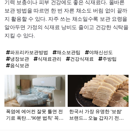
기력 보충이나 피부 건강에도 좋은 식재료다. 올바른
보관 방법을 따르면 한 번 자른 채소도 버림 없이 끝까
지 활용할 수 있다. 자주 쓰는 채소일수록 보관 요령을
알아두면 가정의 식재료 낭비도 줄이고 건강한 식탁을
지킬 수 있다.
파프리카보관방법
채소보관팁
야채신선도
냉장보관
식재료관리
건강식재료
주방팁
음식보관
탑
라
인
폭염에 에어컨 잘못 틀면 전
한국서 가장 유명한 '보쌈'
기료 폭탄…'90분 법칙' 꼭
브랜드... 오늘 갑자기 전해
확인하세요
진 안 좋은 소식