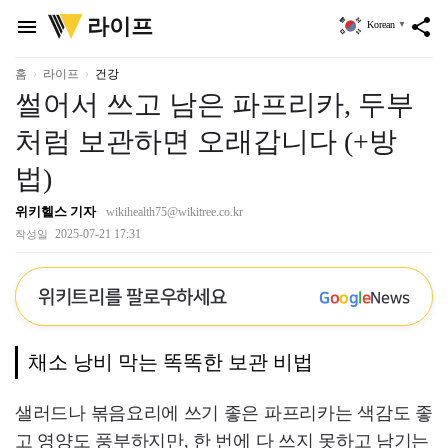
위
라이프
menu
share
Korean
▼
키
트
리
홈
라이프
건강
썰어서 쓰고 남은 파프리카, 두부
처럼 보관하면 오래갑니다 (+방
법)
위키헬스 기자
wikihealth75@wikitree.co.kr
2025-07-21 17:31
작성일
위키트리를 팔로우하세요
G
o
o
g
l
e
News
채소 낭비 막는 똑똑한 보관 비법
샐러드나 볶음요리에 쓰기 좋은 파프리카는 색감도 좋
고 영양도 풍부하지만, 한 번에 다 쓰지 못하고 남기는