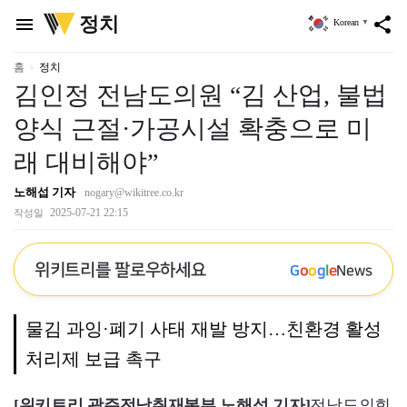
위
정치
menu
share
Korean
▼
키
트
리
홈
정치
김인정 전남도의원 “김 산업, 불법
양식 근절·가공시설 확충으로 미
래 대비해야”
노해섭 기자
nogary@wikitree.co.kr
2025-07-21 22:15
작성일
위키트리를 팔로우하세요
G
o
o
g
l
e
News
물김 과잉·폐기 사태 재발 방지…친환경 활성
처리제 보급 촉구
[위키트리 광주전남취재본부 노해섭 기자]
전남도의회