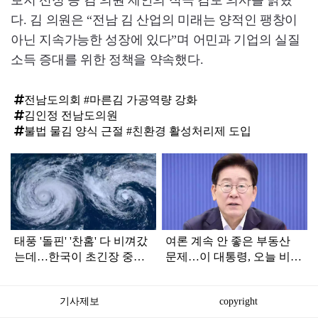
다. 김 의원은 “전남 김 산업의 미래는 양적인 팽창이
아닌 지속가능한 성장에 있다”며 어민과 기업의 실질
소득 증대를 위한 정책을 약속했다.
전남도의회 #마른김 가공역량 강화
김인정 전남도의원
불법 물김 양식 근절 #친환경 활성처리제 도입
탑
라
인
태풍 '돌핀' '찬홈' 다 비껴갔
여론 계속 안 좋은 부동산
는데…한국이 초긴장 중인
문제…이 대통령, 오늘 비공
이유
개로 ‘이것’ 진행한다
기사제보
copyright