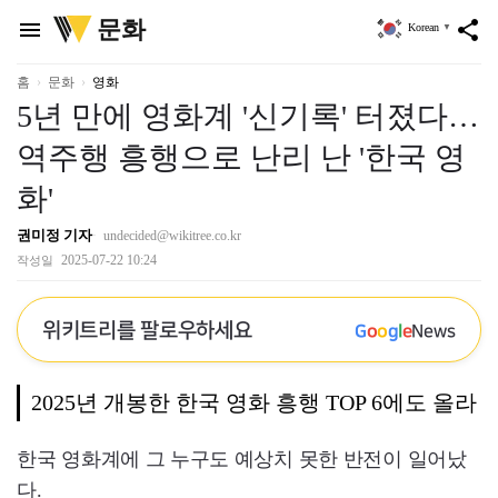
위
문화
menu
share
Korean
▼
키
트
리
홈
문화
영화
5년 만에 영화계 '신기록' 터졌다…
역주행 흥행으로 난리 난 '한국 영
화'
권미정 기자
undecided@wikitree.co.kr
2025-07-22 10:24
작성일
위키트리를 팔로우하세요
G
o
o
g
l
e
News
2025년 개봉한 한국 영화 흥행 TOP 6에도 올라
한국 영화계에 그 누구도 예상치 못한 반전이 일어났
다.