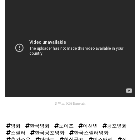
유튜브, KBS Entertain
영화
한국영화
노이즈
이선빈
공포영화
스릴러
한국공포영화
한국스릴러영화
층간소음
아파트
현실공포
미스터리
잠