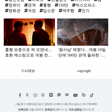
정유미
관객
흥행
150만
박스오피스
영화관
극장
입소문
역주행
인기
탑
라
인
흥행 보증수표 싹 모였네…
'왕사남' 제쳤다…개봉 10일
호화 캐스팅으로 개봉 전부
만에 500만 관객 돌파한 '대
터 기대감 쏠린 '한국 영화'
작 영화'
기사제보
copyright
저
페
인
위
틱
작
이
스
키
톡
권
스
타
트
서울 중구 세종대로22길 12 광화문 G스퀘어 12층 (주)소셜뉴스 | 02-3789-8900
정
북
그
리
보
등록번호
서울 아01019 |
등록일자
2009. 11. 10 |
최초 발행일
2010. 02. 02
램
유