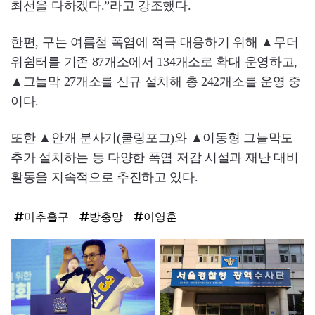
최선을 다하겠다.”라고 강조했다.
한편, 구는 여름철 폭염에 적극 대응하기 위해 ▲무더
위쉼터를 기존 87개소에서 134개소로 확대 운영하고,
▲그늘막 27개소를 신규 설치해 총 242개소를 운영 중
이다.
또한 ▲안개 분사기(쿨링포그)와 ▲이동형 그늘막도
추가 설치하는 등 다양한 폭염 저감 시설과 재난 대비
활동을 지속적으로 추진하고 있다.
미추홀구
방충망
이영훈
탑
라
인