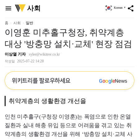
위
사회
menu
share
Korean
▼
키
트
리
홈
사회
일반
이영훈 미추홀구청장, 취약계층
대상 '방충망 설치·교체' 현장 점검
이상열 기자
sylee@wikitree.co.kr
2025-07-22 14:28
작성일
위키트리를 팔로우하세요
G
o
o
g
l
e
News
취약계층의 생활환경 개선을
인천 미추홀구(구청장 이영훈)는 폭염으로 인한 온열
질환과 실내 해충 유입 등으로 어려움을 겪고 있는 취
약계층의 생활환경 개선을 위해 ‘방충망 설치·교체 사