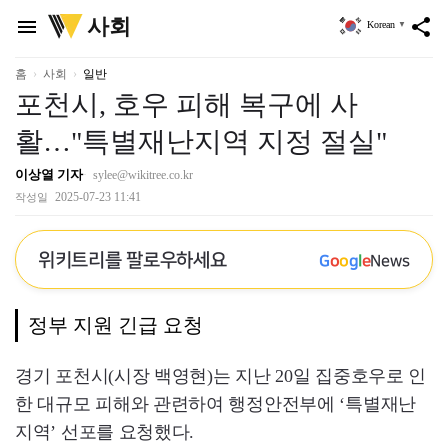
위
사회
menu
share
Korean
▼
키
트
리
홈
사회
일반
포천시, 호우 피해 복구에 사
활…"특별재난지역 지정 절실"
이상열 기자
sylee@wikitree.co.kr
2025-07-23 11:41
작성일
위키트리를 팔로우하세요
G
o
o
g
l
e
News
정부 지원 긴급 요청
경기 포천시(시장 백영현)는 지난 20일 집중호우로 인
한 대규모 피해와 관련하여 행정안전부에 ‘특별재난
지역’ 선포를 요청했다.