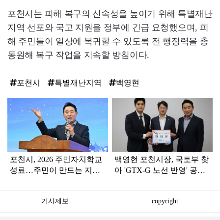
포천시는 피해 복구의 신속성을 높이기 위해 특별재난
지역 선포와 국고 지원을 정부에 긴급 요청했으며, 피
해 주민들이 일상에 복귀할 수 있도록 전 행정력을 총
동원해 복구 작업을 지속할 방침이다.
포천시
특별재난지역
백영현
탑
라
인
포천시, 2026 주민자치학교
백영현 포천시장, 국토부 찾
성료…주민이 만드는 지역
아 'GTX-G 노선 반영' 공식
의제 발굴
건의
기사제보
copyright