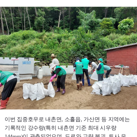
이번 집중호우로 내촌면, 소흘읍, 가산면 등 지역에는
기록적인 강수량(특히 내촌면 기준 최대 시우량
144mm)이 관측되었으며, 도로와 교량 붕괴, 토사 유