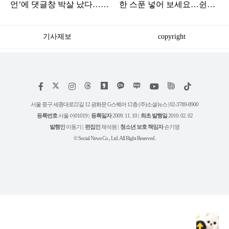
언’에 댓글창 박살 났다…여
한 스푼 넣어 보세요…쉰내
론이 꽤 심각하다
가 싹 사라졌습니다
기사제보
copyright
저
페
인
위
틱
작
이
스
키
톡
권
스
타
트
서울 중구 세종대로22길 12 광화문 G스퀘어 12층 (주)소셜뉴스 | 02-3789-8900
정
북
그
리
보
등록번호
서울 아01019 |
등록일자
2009. 11. 10 |
최초 발행일
2010. 02. 02
램
유
튜
발행인
이동기 |
편집인
채석원 |
청소년 보호 책임자
손기영
브
© Social News Co., Ltd. All Right Reserved.