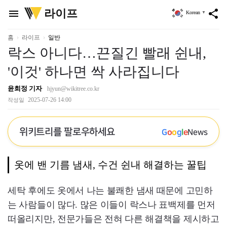
위
라이프
menu
share
Korean
▼
키
트
리
홈
라이프
일반
락스 아니다…끈질긴 빨래 쉰내,
'이것' 하나면 싹 사라집니다
윤희정 기자
hjyun@wikitree.co.kr
2025-07-26 14:00
작성일
위키트리를 팔로우하세요
G
o
o
g
l
e
News
옷에 밴 기름 냄새, 수건 쉰내 해결하는 꿀팁
세탁 후에도 옷에서 나는 불쾌한 냄새 때문에 고민하
는 사람들이 많다. 많은 이들이 락스나 표백제를 먼저
떠올리지만, 전문가들은 전혀 다른 해결책을 제시하고