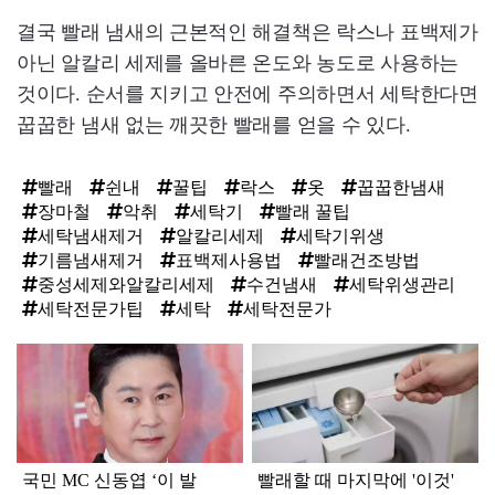
결국 빨래 냄새의 근본적인 해결책은 락스나 표백제가
아닌 알칼리 세제를 올바른 온도와 농도로 사용하는
것이다. 순서를 지키고 안전에 주의하면서 세탁한다면
꿉꿉한 냄새 없는 깨끗한 빨래를 얻을 수 있다.
빨래
쉰내
꿀팁
락스
옷
꿉꿉한냄새
장마철
악취
세탁기
빨래 꿀팁
세탁냄새제거
알칼리세제
세탁기위생
기름냄새제거
표백제사용법
빨래건조방법
중성세제와알칼리세제
수건냄새
세탁위생관리
세탁전문가팁
세탁
세탁전문가
탑
라
인
국민 MC 신동엽 ‘이 발
빨래할 때 마지막에 '이것'