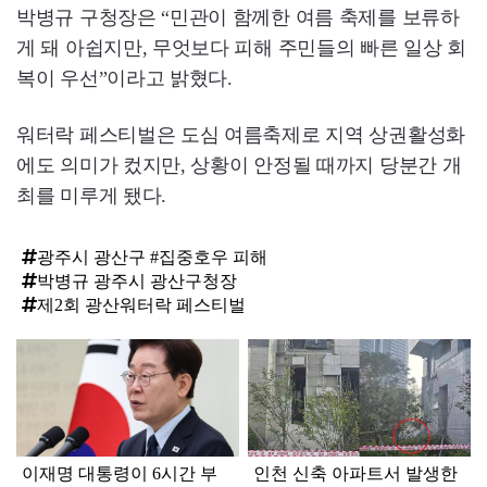
박병규 구청장은 “민관이 함께한 여름 축제를 보류하
게 돼 아쉽지만, 무엇보다 피해 주민들의 빠른 일상 회
복이 우선”이라고 밝혔다.
워터락 페스티벌은 도심 여름축제로 지역 상권활성화
에도 의미가 컸지만, 상황이 안정될 때까지 당분간 개
최를 미루게 됐다.
광주시 광산구 #집중호우 피해
박병규 광주시 광산구청장
제2회 광산워터락 페스티벌
탑
라
인
이재명 대통령이 6시간 부
인천 신축 아파트서 발생한