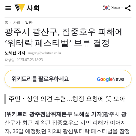
위
사회
menu
share
Korean
▼
키
트
리
홈
사회
일반
광주시 광산구, 집중호우 피해에
‘워터락 페스티벌’ 보류 결정
노해섭 기자
nogary@wikitree.co.kr
2025-07-23 18:23
작성일
위키트리를 팔로우하세요
G
o
o
g
l
e
News
주민‧상인 의견 수렴…행정 요청에 뜻 모아
[위키트리 광주전남취재본부 노해섭 기자
]광주시 광
산구가 최근 계속된 집중호우로 시민 피해가 이어지
자, 26일 예정됐던 제2회 광산워터락 페스티벌을 잠정