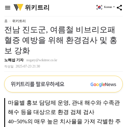
위
위키트리
menu
share
Korean
▼
키
트
리
홈
위키트리
전남 진도군, 여름철 비브리오패
혈증 예방을 위해 환경검사 및 홍
보 강화
노해섭 기자
nogary@wikitree.co.kr
2025-07-23 21:30
작성일
위키트리를 팔로우하세요
G
o
o
g
l
e
News
마을별 홍보 담당제 운영, 관내 해수와 수족관
해수 등을 대상으로 환경 검체 검사
40~50%의 매우 높은 치사율을 가져 각별한 주