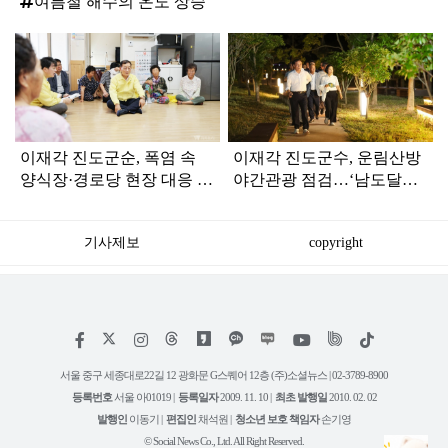
여름철 해수의 온도 상승
탑
라
인
이재각 진도군순, 폭염 속
이재각 진도군수, 운림산방
양식장·경로당 현장 대응 강
야간관광 점검…‘남도달밤’
화
명소 육성 속도
기사제보
copyright
저
페
인
위
틱
작
이
스
키
톡
권
스
타
트
서울 중구 세종대로22길 12 광화문 G스퀘어 12층 (주)소셜뉴스 | 02-3789-8900
정
북
그
리
보
등록번호
서울 아01019 |
등록일자
2009. 11. 10 |
최초 발행일
2010. 02. 02
램
유
튜
발행인
이동기 |
편집인
채석원 |
청소년 보호 책임자
손기영
브
© Social News Co., Ltd. All Right Reserved.