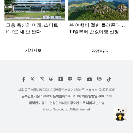
인
고흥 축산의 미래, 스마트
쓴 여행비 절반 돌려준다…
ICT로 새 판 짠다
10일부터 반값여행 신청받
는 '이 지역'
기사제보
copyright
저
페
인
위
틱
작
이
스
키
톡
권
스
타
트
서울 중구 세종대로22길 12 광화문 G스퀘어 12층 (주)소셜뉴스 | 02-3789-8900
정
북
그
리
보
등록번호
서울 아01019 |
등록일자
2009. 11. 10 |
최초 발행일
2010. 02. 02
램
유
튜
발행인
이동기 |
편집인
채석원 |
청소년 보호 책임자
손기영
브
© Social News Co., Ltd. All Right Reserved.