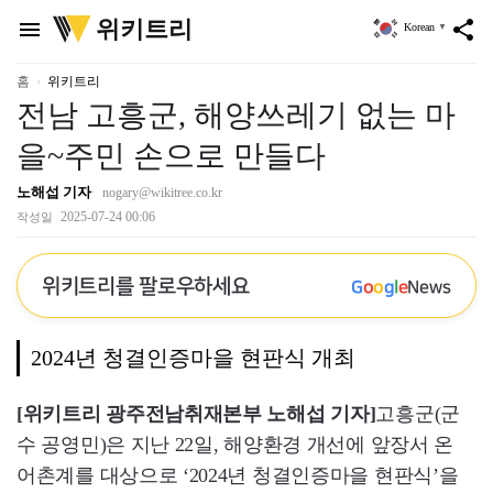
위
위키트리
menu
share
Korean
▼
키
트
리
홈
위키트리
전남 고흥군, 해양쓰레기 없는 마
을~주민 손으로 만들다
노해섭 기자
nogary@wikitree.co.kr
2025-07-24 00:06
작성일
위키트리를 팔로우하세요
G
o
o
g
l
e
News
2024년 청결인증마을 현판식 개최
[위키트리 광주전남취재본부 노해섭 기자]
고흥군(군
수 공영민)은 지난 22일, 해양환경 개선에 앞장서 온
어촌계를 대상으로 ‘2024년 청결인증마을 현판식’을