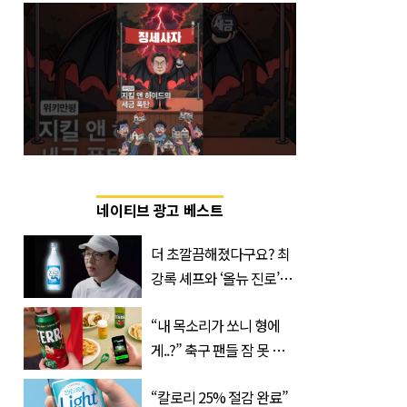
네이티브 광고 베스트
더 초깔끔해졌다구요? 최
강록 셰프와 ‘올뉴 진로’의
만남
“내 목소리가 쏘니 형에
게..?” 축구 팬들 잠 못 들
게 할 테라의 역대급 이벤
“칼로리 25% 절감 완료”
트