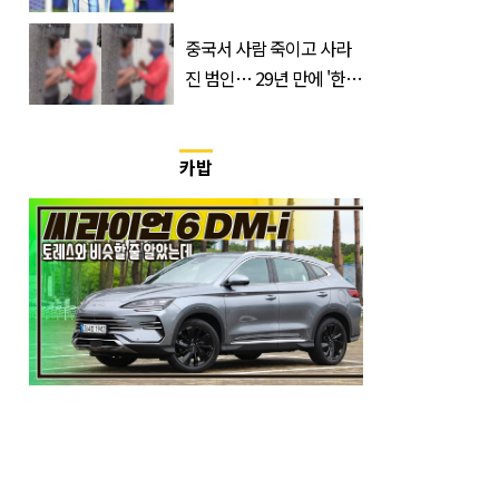
부한 '금액'
중국서 사람 죽이고 사라
진 범인… 29년 만에 '한
국'에서 덜미 잡혔다
카밥