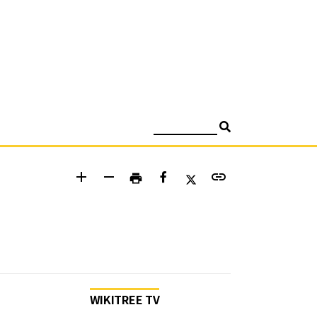
검색
add
remove
link
print
WIKITREE TV