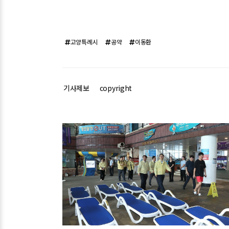
고양특례시
공약
이동환
기사제보
copyright
관련기사