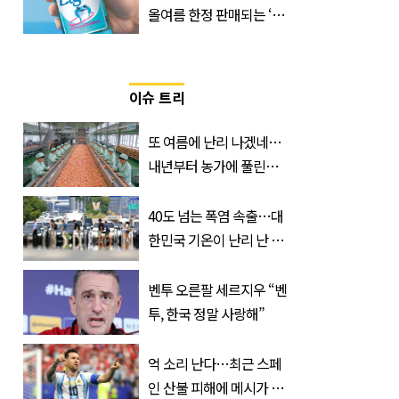
올여름 한정 판매되는 ‘최
저 칼로리 소주’ 나왔다
이슈 트리
또 여름에 난리 나겠네…
내년부터 농가에 풀린다는
'신품종' 한국 과일
40도 넘는 폭염 속출…대
한민국 기온이 난리 난 이
유, 사진 1장으로 설명 가
능
벤투 오른팔 세르지우 “벤
투, 한국 정말 사랑해”
억 소리 난다…최근 스페
인 산불 피해에 메시가 기