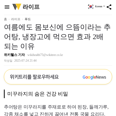
위
라이프
menu
share
Korean
▼
키
트
리
홈
라이프
푸드
여름에도 몸보신에 으뜸이라는 추
어탕, 냉장고에 먹으면 효과 2배
되는 이유
위키헬스 기자
wikihealth75@wikitree.co.kr
2025-07-24 21:44
작성일
위키트리를 팔로우하세요
G
o
o
g
l
e
News
미꾸라지의 숨은 건강 비밀
추어탕은 미꾸라지를 주재료로 하여 된장, 들깨가루,
각종 채소를 넣고 진하게 끓여낸 전통 국물 요리다.