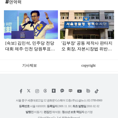
면역력
탑
라
인
[속보] 김민석, 민주당 전당
'김부장' 공동 제작사 판타지
대회 제주·인천 당원투표서
오 회장, 자본시장법 위반
승리로 1위 탈환
혐의로 피소됐다
기사제보
copyright
저
페
인
위
틱
작
이
스
키
톡
권
스
타
트
서울 중구 세종대로22길 12 광화문 G스퀘어 12층 (주)소셜뉴스 | 02-3789-8900
정
북
그
리
보
등록번호
서울 아01019 |
등록일자
2009. 11. 10 |
최초 발행일
2010. 02. 02
램
유
튜
발행인
이동기 |
편집인
채석원 |
청소년 보호 책임자
손기영
브
© Social News Co., Ltd. All Right Reserved.