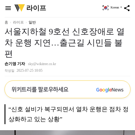
위
라이프
menu
share
Korean
▼
키
트
리
홈
라이프
일반
서울지하철 9호선 신호장애로 열
차 운행 지연…출근길 시민들 불
편
손기영 기자
sky@wikitree.co.kr
2025-07-25 10:05
작성일
위키트리를 팔로우하세요
G
o
o
g
l
e
News
“신호 설비가 복구되면서 열차 운행은 점차 정
상화하고 있는 상황”