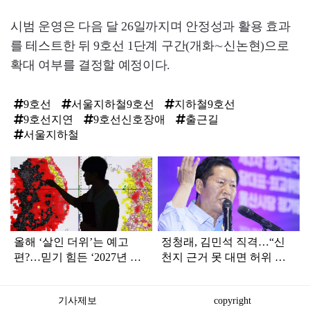
시범 운영은 다음 달 26일까지며 안정성과 활용 효과
를 테스트한 뒤 9호선 1단계 구간(개화∼신논현)으로
확대 여부를 결정할 예정이다.
9호선
서울지하철9호선
지하철9호선
9호선지연
9호선신호장애
출근길
서울지하철
탑
라
인
올해 ‘살인 더위’는 예고
정청래, 김민석 직격…“신
편?…믿기 힘든 ‘2027년 여
천지 근거 못 대면 허위 신
름 날씨’ 전망
고…방화범 못지않은 나쁜
사람”
기사제보
copyright