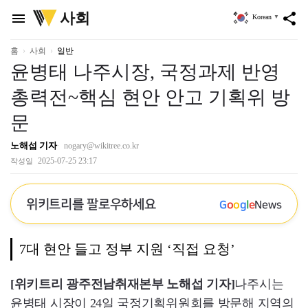
위
사회
menu
share
Korean
▼
키
트
리
홈
사회
일반
윤병태 나주시장, 국정과제 반영
총력전~핵심 현안 안고 기획위 방
문
노해섭 기자
nogary@wikitree.co.kr
2025-07-25 23:17
작성일
위키트리를 팔로우하세요
G
o
o
g
l
e
News
7대 현안 들고 정부 지원 ‘직접 요청’
[위키트리 광주전남취재본부 노해섭 기자]
나주시는
윤병태 시장이 24일 국정기획위원회를 방문해 지역의