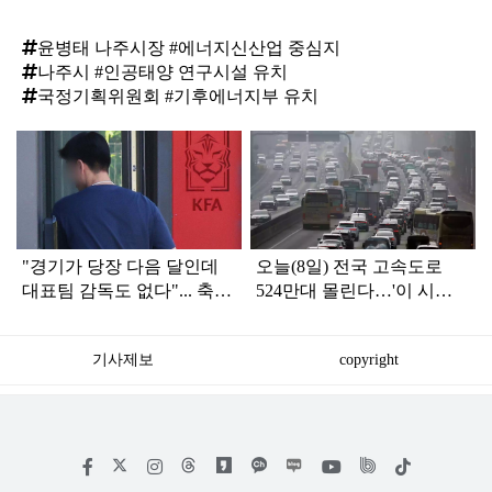
윤병태 나주시장 #에너지신산업 중심지
나주시 #인공태양 연구시설 유치
국정기획위원회 #기후에너지부 유치
탑
라
인
"경기가 당장 다음 달인데
오늘(8일) 전국 고속도로
대표팀 감독도 없다"... 축구
524만대 몰린다…'이 시
협회 현재 상황
간'에 가장 붐빌 듯
기사제보
copyright
저
페
인
위
틱
작
이
스
키
톡