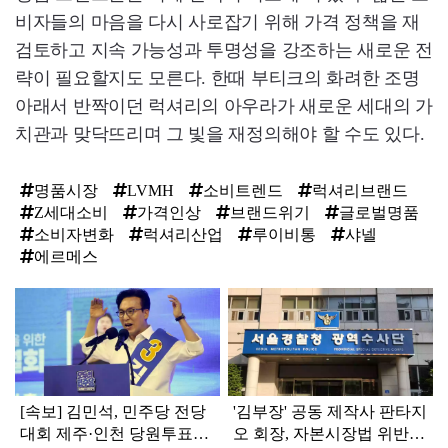
비자들의 마음을 다시 사로잡기 위해 가격 정책을 재
검토하고 지속 가능성과 투명성을 강조하는 새로운 전
략이 필요할지도 모른다. 한때 부티크의 화려한 조명
아래서 반짝이던 럭셔리의 아우라가 새로운 세대의 가
치관과 맞닥뜨리며 그 빛을 재정의해야 할 수도 있다.
명품시장
LVMH
소비트렌드
럭셔리브랜드
Z세대소비
가격인상
브랜드위기
글로벌명품
소비자변화
럭셔리산업
루이비통
샤넬
에르메스
탑
라
인
[속보] 김민석, 민주당 전당
'김부장' 공동 제작사 판타지
대회 제주·인천 당원투표서
오 회장, 자본시장법 위반