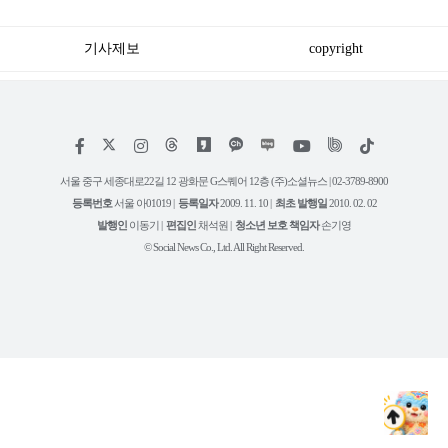
승리로 1위 탈환
혐의로 피소됐다
기사제보
copyright
저
페
인
위
틱
작
이
스
키
톡
권
스
타
트
서울 중구 세종대로22길 12 광화문 G스퀘어 12층 (주)소셜뉴스 | 02-3789-8900
정
북
그
리
보
등록번호
서울 아01019 |
등록일자
2009. 11. 10 |
최초 발행일
2010. 02. 02
램
유
튜
발행인
이동기 |
편집인
채석원 |
청소년 보호 책임자
손기영
브
© Social News Co., Ltd. All Right Reserved.