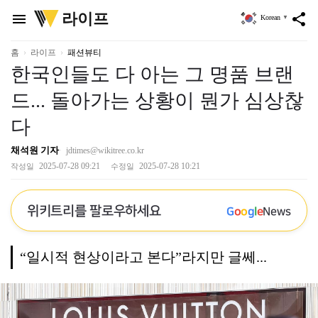
위
라이프
menu
share
Korean
▼
키
트
리
홈
라이프
패션뷰티
한국인들도 다 아는 그 명품 브랜
드... 돌아가는 상황이 뭔가 심상찮
다
채석원 기자
jdtimes@wikitree.co.kr
2025-07-28 09:21
2025-07-28 10:21
작성일
수정일
위키트리를 팔로우하세요
G
o
o
g
l
e
News
“일시적 현상이라고 본다”라지만 글쎄...