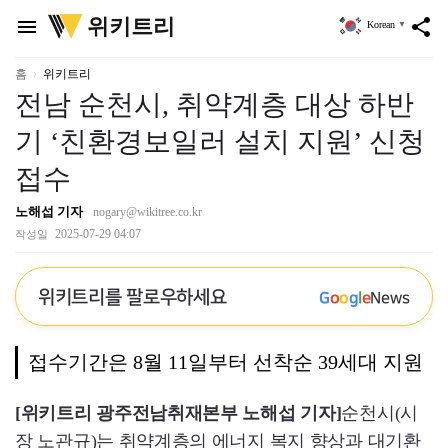
위
위키트리
menu
share
Korean
▼
키
트
리
홈
위키트리
전남 순천시, 취약계층 대상 하반
기 ‘친환경보일러 설치 지원’ 신청
접수
노해섭 기자
nogary@wikitree.co.kr
2025-07-29 04:07
작성일
위키트리를 팔로우하세요
G
o
o
g
l
e
News
접수기간은 8월 11일부터 선착순 39세대 지원
[위키트리 광주전남취재본부 노해섭 기자]
순천시(시
장 노관규)는 취약계층의 에너지 복지 향상과 대기환