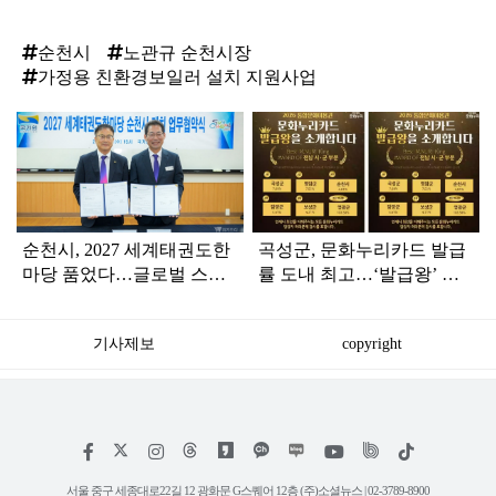
순천시
노관규 순천시장
가정용 친환경보일러 설치 지원사업
탑
라
인
순천시, 2027 세계태권도한
곡성군, 문화누리카드 발급
마당 품었다…글로벌 스포
률 도내 최고…‘발급왕’ 시·
츠 중심도시 도약
군 부문 1위
기사제보
copyright
저
페
인
위
틱
작
이
스
키
톡
권
스
타
트
서울 중구 세종대로22길 12 광화문 G스퀘어 12층 (주)소셜뉴스 | 02-3789-8900
정