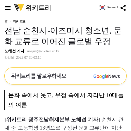
위
위키트리
menu
share
Korean
▼
키
트
리
홈
위키트리
전남 순천시-이즈미시 청소년, 문
화 교류로 이어진 글로벌 우정
노해섭 기자
nogary@wikitree.co.kr
2025-07-30 03:15
작성일
위키트리를 팔로우하세요
G
o
o
g
l
e
News
문화 속에서 웃고, 우정 속에서 자라난 10대들
의 여름
[위키트리 광주전남취재본부 노해섭 기자]
순천시 관
내 중·고등학생 13명으로 구성된 문화교류단이 지난