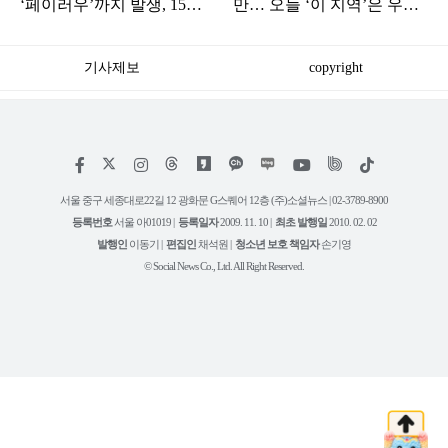
‘페이러우’까지 발생, 15호
만… 오늘 ‘이 지역’은 우산
‘찬홈’ 한국 영향은?
챙겨야
기사제보
copyright
저
페
인
위
틱
작
이
스
키
톡
권
스
타
트
서울 중구 세종대로22길 12 광화문 G스퀘어 12층 (주)소셜뉴스 | 02-3789-8900
정
북
그
리
보
등록번호
서울 아01019 |
등록일자
2009. 11. 10 |
최초 발행일
2010. 02. 02
램
유
튜
발행인
이동기 |
편집인
채석원 |
청소년 보호 책임자
손기영
브
© Social News Co., Ltd. All Right Reserved.