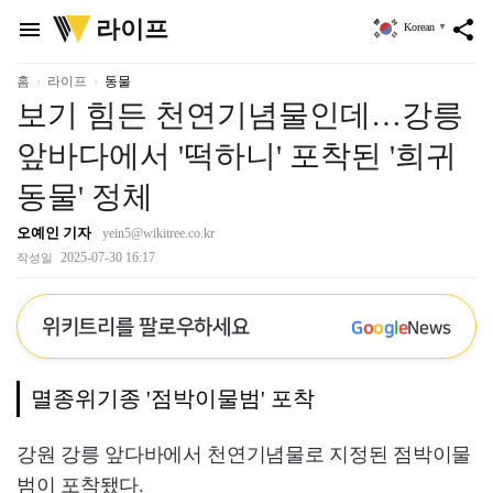
위
라이프
menu
share
Korean
▼
키
트
리
홈
라이프
동물
보기 힘든 천연기념물인데…강릉
앞바다에서 '떡하니' 포착된 '희귀
동물' 정체
오예인 기자
yein5@wikitree.co.kr
2025-07-30 16:17
작성일
위키트리를 팔로우하세요
G
o
o
g
l
e
News
멸종위기종 '점박이물범' 포착
강원 강릉 앞다바에서 천연기념물로 지정된 점박이물
범이 포착됐다.