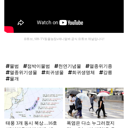
유튜브, SBS TV동물농장x애니멀봐 공식 유튜브 채널입니다!
물범
점박이물범
천연기념물
멸종위기종
멸종위기생물
희귀생물
희귀생명체
강릉
물개
탑
라
인
태풍 3개 동시 북상…16호
폭염은 다소 누그러졌지