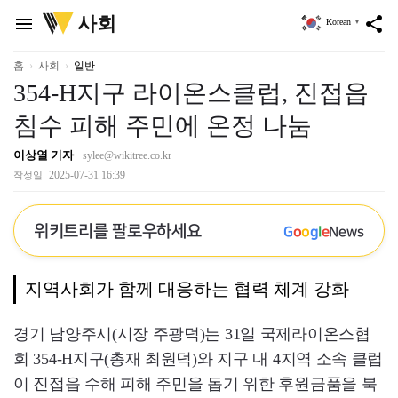
위
사회
menu
share
Korean
▼
키
트
리
홈
사회
일반
354-H지구 라이온스클럽, 진접읍
침수 피해 주민에 온정 나눔
이상열 기자
sylee@wikitree.co.kr
2025-07-31 16:39
작성일
위키트리를 팔로우하세요
G
o
o
g
l
e
News
지역사회가 함께 대응하는 협력 체계 강화
경기 남양주시(시장 주광덕)는 31일 국제라이온스협
회 354-H지구(총재 최원덕)와 지구 내 4지역 소속 클럽
이 진접읍 수해 피해 주민을 돕기 위한 후원금품을 북