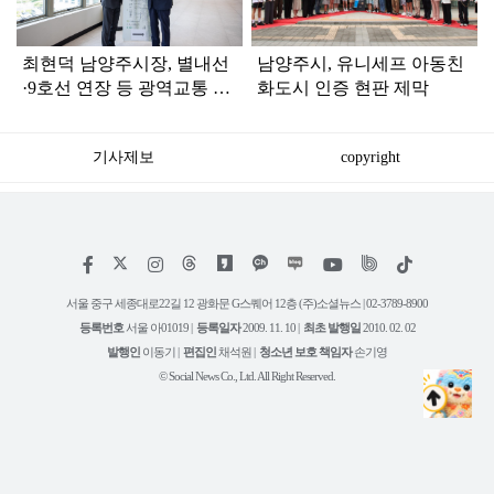
최현덕 남양주시장, 별내선
남양주시, 유니세프 아동친
·9호선 연장 등 광역교통 정
화도시 인증 현판 제막
부 지원 요청
기사제보
copyright
저
페
인
위
틱
작
이
스
키
톡
권
스
타
트
서울 중구 세종대로22길 12 광화문 G스퀘어 12층 (주)소셜뉴스 | 02-3789-8900
정
북
그
리
보
등록번호
서울 아01019 |
등록일자
2009. 11. 10 |
최초 발행일
2010. 02. 02
램
유
튜
발행인
이동기 |
편집인
채석원 |
청소년 보호 책임자
손기영
브
© Social News Co., Ltd. All Right Reserved.