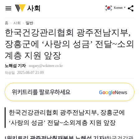
위
사회
menu
share
Korean
▼
키
트
리
홈
사회
일반
한국건강관리협회 광주전남지부,
장흥군에 ‘사랑의 성금’ 전달~소외
계층 지원 앞장
노해섭 기자
nogary@wikitree.co.kr
2025-08-07 21:09
작성일
위키트리를 팔로우하세요
G
o
o
g
l
e
News
한국건강관리협회 광주전남지부, 장흥군에
‘사랑의 성금’ 전달~소외계층 지원 앞장
[위키트리 광주전남취재본부 노해섭 기자]
한국건강관