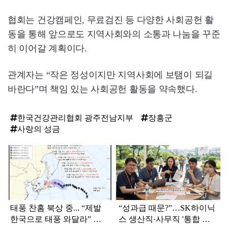
협회는 건강캠페인, 무료검진 등 다양한 사회공헌 활
동을 통해 앞으로도 지역사회와의 소통과 나눔을 꾸준
히 이어갈 계획이다.
관계자는 “작은 정성이지만 지역사회에 보탬이 되길
바란다”며 책임 있는 사회공헌 활동을 약속했다.
한국건강관리협회 광주전남지부
장흥군
사랑의 성금
탑
라
인
태풍 찬홈 북상 중... “제발
“성과급 때문?”…SK하이닉
한국으로 태풍 와달라” 말
스 생산직·사무직 '통합 노