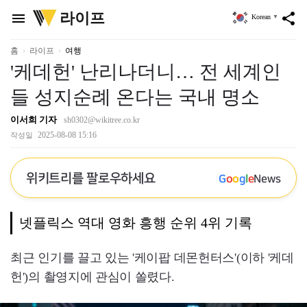
위
라이프
menu
share
Korean
▼
키
트
리
홈
라이프
여행
'케데헌' 난리나더니… 전 세계인
들 성지순례 온다는 국내 명소
이서희 기자
sh0302@wikitree.co.kr
2025-08-08 15:16
작성일
위키트리를 팔로우하세요
G
o
o
g
l
e
News
넷플릭스 역대 영화 흥행 순위 4위 기록
최근 인기를 끌고 있는 '케이팝 데몬헌터스'(이하 '케데
헌')의 촬영지에 관심이 쏠렸다.