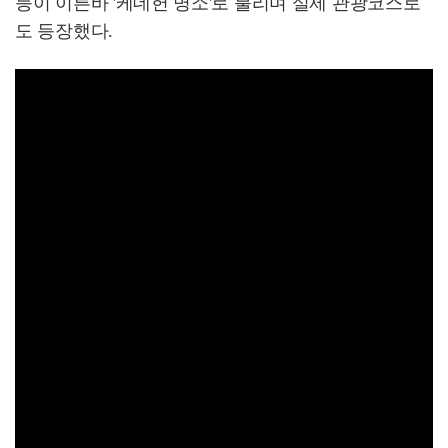
등이 이른바 '케데헌 명소'로 불리며 실제 관광코스로
도 등장했다.