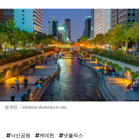
청계천. / trabantos-shutterstock.com
낙산공원
케데헌
넷플릭스