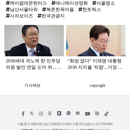
케이팝데몬헌터스
애니메이션영화
서울명소
남산서울타워
북촌한옥마을
헌트릭스
사자보이즈
한국관광지
탑
라
인
2030세대 격노케 한 민주당
“희망 없다” 이재명 대통령
의원 발언 연일 도마 위... 조
2030 지지율 '처참'...가장 큰
롱 밈도 계속 나와
이유는?
기사제보
copyright
저
페
인
위
틱
작
이
스
키
톡
권
스
타
트
서울 중구 세종대로22길 12 광화문 G스퀘어 12층 (주)소셜뉴스 | 02-3789-8900
정
북
그
리
보