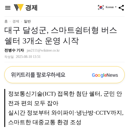
위
경제
menu
share
Korean
▼
키
트
리
홈
경제
일반
대구 달성군, 스마트쉼터형 버스
쉘터 3개소 운영 시작
전병수 기자
jan2111@wikitree.co.kr
2025-08-10 13:51
작성일
위키트리를 팔로우하세요
G
o
o
g
l
e
News
정보통신기술(ICT) 접목한 첨단 쉘터, 군민 안
전과 편의 모두 잡아
실시간 정보부터 와이파이·냉난방·CCTV까지,
스마트한 대중교통 환경 조성