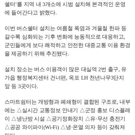
쉘터’를 지역 내 3개소에 시범 설치해 본격적인 운영
에 들어간다고 밝혔다.
이번 버스쉘터 설치는 여름철 폭염과 겨울철 한파 등
갈수록 심화되는 기후 변화에 능동적으로 대응하고,
군민들에게 보다 쾌적하고 안전한 대중교통 이용 환경
을 제공하기 위해 추진됐다.
설치 장소는 버스 이용객이 많은 대실역 2번 출구, 유
가읍 행정복지센터 건너편, 옥포 LH 천년나무3단지
앞 등 3곳이다.
스마트쉼터는 개방형과 폐쇄형이 결합된 구조로, 내부
에는 △실시간 교통정보 안내기 △군정 홍보 디스플레
이 △냉난방 시설 △공기정화장치 △유·무선 충전기
△공공 와이파이(Wi-Fi) △냉·온열 의자 등이 갖춰져