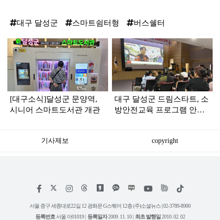
대구 달성군
스마트쉼터형
버스쉘터
탑
라
인
[대구소식]달성군 문양역,
대구 달성군 드림스타트, 소
시니어 스마트도서관 개관
방안전교육 프로그램 안전
하이(Hi), 상주바캉스 운영
기사제보
copyright
저
페
인
위
틱
작
이
스
키
톡
권
스
타
트
서울 중구 세종대로22길 12 광화문 G스퀘어 12층 (주)소셜뉴스 | 02-3789-8900
정
북
그
리
보
등록번호
서울 아01019 |
등록일자
2009. 11. 10 |
최초 발행일
2010. 02. 02
램
유