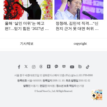
라
인
올해 ‘살인 더위’는 예고
정청래, 김민석 직격…“신
편?…믿기 힘든 ‘2027년 여
천지 근거 못 대면 허위 신
름 날씨’ 전망
고…방화범 못지않은 나쁜
사람”
기사제보
copyright
저
페
인
위
틱
작
이
스
키
톡
권
스
타
트
서울 중구 세종대로22길 12 광화문 G스퀘어 12층 (주)소셜뉴스 | 02-3789-8900
정
북
그
리
보
등록번호
서울 아01019 |
등록일자
2009. 11. 10 |
최초 발행일
2010. 02. 02
램
유
튜
발행인
이동기 |
편집인
채석원 |
청소년 보호 책임자
손기영
브
© Social News Co., Ltd. All Right Reserved.