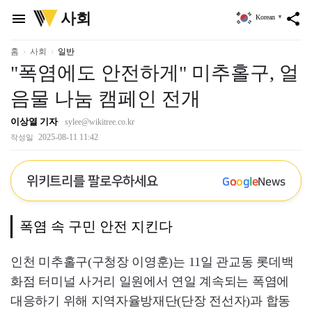
위
사회
menu
share
Korean
▼
키
트
리
홈
사회
일반
"폭염에도 안전하게" 미추홀구, 얼
음물 나눔 캠페인 전개
이상열 기자
sylee@wikitree.co.kr
2025-08-11 11:42
작성일
위키트리를 팔로우하세요
G
o
o
g
l
e
News
폭염 속 구민 안전 지킨다
인천 미추홀구(구청장 이영훈)는 11일 관교동 롯데백
화점 터미널 사거리 일원에서 연일 계속되는 폭염에
대응하기 위해 지역자율방재단(단장 전선자)과 합동