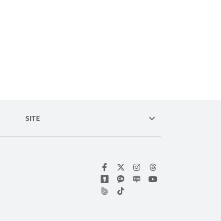
keyboard_arrow_down
SITE
위키트리 페이스북
위키트리 인스타그램
위키트리 유튜브
위키트리 틱톡