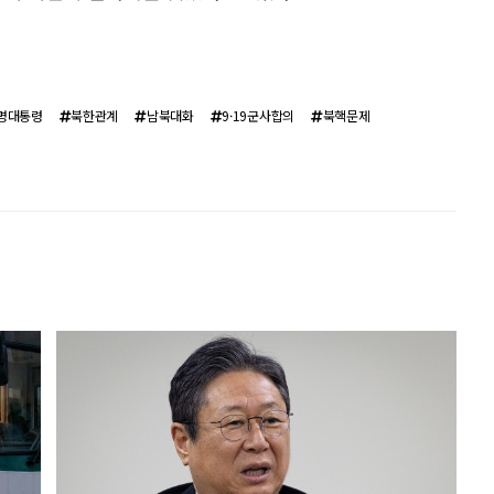
명대통령
북한관계
남북대화
9·19군사합의
북핵문제