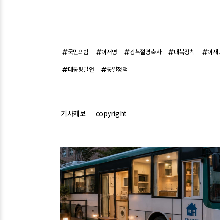
국민의힘
이재명
광복절경축사
대북정책
이재
대통령발언
통일정책
기사제보
copyright
관련기사