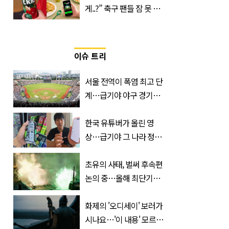
게..?” 축구 팬들 잠 못 들
게 할 테라의 역대급 이벤
트
이슈 트리
서울 전역이 폭염 최고 단
계…급기야 야구 경기까
지 취소
한국 유튜버가 올린 영
상…급기야 그 나라 정부
가 실제로 움직였다
초유의 사태, 벌써 후속편
논의 중…올해 최단기간
400만 돌파 성공한 ‘영화’
정체
화제의 '오디세이' 보러가
시나요…'이 내용' 모르고