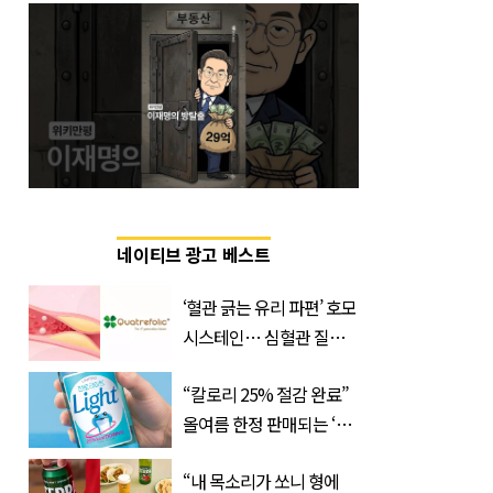
네이티브 광고 베스트
‘혈관 긁는 유리 파편’ 호모
시스테인… 심혈관 질환
으로 사망 위험 부른다
“칼로리 25% 절감 완료”
올여름 한정 판매되는 ‘최
저 칼로리 소주’ 나왔다
“내 목소리가 쏘니 형에