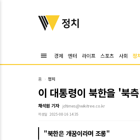
위키트리
정치
menu
경제
엔터
라이프
스포츠
사회
정
홈
정치
이 대통령이 북한을 '북측
채석원 기자
jdtimes@wikitree.co.kr
2025-08-16 14:35
작성일
"북한은 개꿈이라며 조롱"