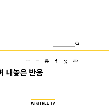
검색
add
remove
link
print
며 내놓은 반응
WIKITREE TV