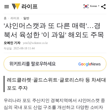
위
라이프
menu
share
Korean
▼
키
트
리
홈
라이프
일반
'샤인머스캣과 또 다른 매력'…경
북서 육성한 '이 과일' 해외도 주목
오예인 기자
yein5@wikitree.co.kr
2025-08-18 11:44
작성일
위키트리를 팔로우하세요
G
o
o
g
l
e
News
레드클라렛·골드스위트·글로리스타 등 차세대
포도 주자
우리나라 포도 주산지인 경북지역에서 샤인머스캣 중
심의 국내 포도 산업 구조를 개선하고 다양한 소비자