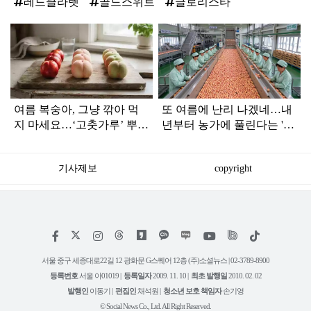
레드클라렛
골드스위트
글로리스타
탑
라
인
여름 복숭아, 그냥 깎아 먹
또 여름에 난리 나겠네…내
지 마세요…‘고춧가루’ 뿌리
년부터 농가에 풀린다는 '신
면 가족들이 모입니다
품종' 한국 과일
기사제보
copyright
저
페
인
위
틱
작
이
스
키
톡
권
스
타
트
서울 중구 세종대로22길 12 광화문 G스퀘어 12층 (주)소셜뉴스 | 02-3789-8900
정
북
그
리
보
등록번호
서울 아01019 |
등록일자
2009. 11. 10 |
최초 발행일
2010. 02. 02
램
유
튜
발행인
이동기 |
편집인
채석원 |
청소년 보호 책임자
손기영
브
© Social News Co., Ltd. All Right Reserved.