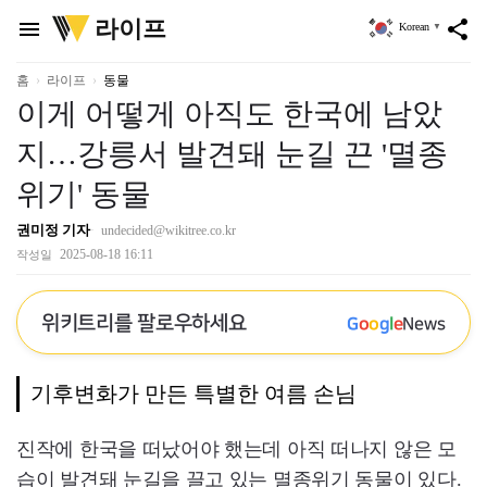
위
라이프
menu
share
Korean
▼
키
트
리
홈
라이프
동물
이게 어떻게 아직도 한국에 남았
지…강릉서 발견돼 눈길 끈 '멸종
위기' 동물
권미정 기자
undecided@wikitree.co.kr
2025-08-18 16:11
작성일
위키트리를 팔로우하세요
G
o
o
g
l
e
News
기후변화가 만든 특별한 여름 손님
진작에 한국을 떠났어야 했는데 아직 떠나지 않은 모
습이 발견돼 눈길을 끌고 있는 멸종위기 동물이 있다.