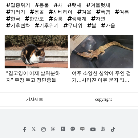
멸종위기
동물
새
텃새
겨울텃새
기러기
몽골
시베리아
겨울
폭염
여름
한국
한반도
강릉
생태계
자연
기후변화
기후위기
무더위
봄
가을
탑
라
인
"길고양이 이제 살처분하
여주 소양천 샴악어 주인 검
자" 주장 두고 정면충돌
거…사라진 이유 묻자 “120
만 원 주고 샀는데…”
기사제보
copyright
저
페
인
위
틱
작
이
스
키
톡
권