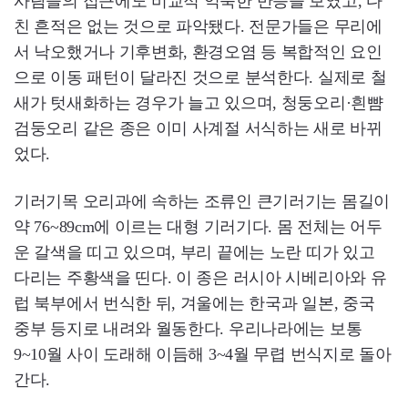
사람들의 접근에도 비교적 익숙한 반응을 보였고, 다
친 흔적은 없는 것으로 파악됐다. 전문가들은 무리에
서 낙오했거나 기후변화, 환경오염 등 복합적인 요인
으로 이동 패턴이 달라진 것으로 분석한다. 실제로 철
새가 텃새화하는 경우가 늘고 있으며, 청둥오리·흰뺨
검둥오리 같은 종은 이미 사계절 서식하는 새로 바뀌
었다.
기러기목 오리과에 속하는 조류인 큰기러기는 몸길이
약 76~89cm에 이르는 대형 기러기다. 몸 전체는 어두
운 갈색을 띠고 있으며, 부리 끝에는 노란 띠가 있고
다리는 주황색을 띤다. 이 종은 러시아 시베리아와 유
럽 북부에서 번식한 뒤, 겨울에는 한국과 일본, 중국
중부 등지로 내려와 월동한다. 우리나라에는 보통
9~10월 사이 도래해 이듬해 3~4월 무렵 번식지로 돌아
간다.