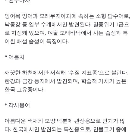
*
흰수마자
잉어목 잉어과 모래무지아과에 속하는 소형 담수어로,
낙동강 등 일부 수계에서만 발견된다. 멸종위기 1급으
로 지정돼 있으며, 여울 모래바닥에서 사는 습성과 특
이한 배설 습성이 특징이다.
*
어름치
깨끗한 하천에서만 서식해 ‘수질 지표종’으로 불린다.
한강과 금강 등지에서 발견되며, 학술적 가치가 높은
한국 고유종이다.
*
각시붕어
아름다운 색채와 모양 덕분에 관상용으로 인기가 많
다. 한국에서만 발견되는 특산종으로, 민물고기 중에