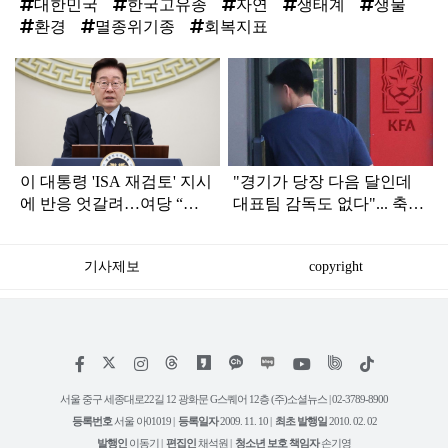
대한민국
한국고유종
자연
생태계
생물
환경
멸종위기종
회복지표
탑
라
인
이 대통령 'ISA 재검토' 지시
"경기가 당장 다음 달인데
에 반응 엇갈려…여당 “적
대표팀 감독도 없다"... 축구
극 환영” 야당 “졸속 국정”
협회 현재 상황
기사제보
copyright
저
페
인
위
틱
작
이
스
키
톡
권
스
타
트
서울 중구 세종대로22길 12 광화문 G스퀘어 12층 (주)소셜뉴스 | 02-3789-8900
정
북
그
리
보
등록번호
서울 아01019 |
등록일자
2009. 11. 10 |
최초 발행일
2010. 02. 02
램
유
튜
발행인
이동기 |
편집인
채석원 |
청소년 보호 책임자
손기영