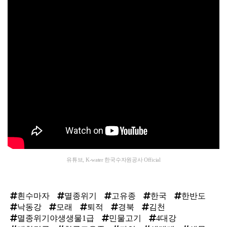
유튜브, K-water 한국수자원공사 Official
흰수마자
멸종위기
고유종
한국
한반도
낙동강
모래
퇴적
경북
김천
멸종위기야생생물1급
민물고기
4대강