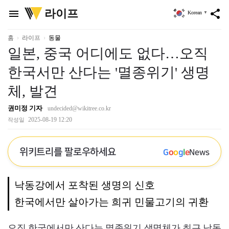
위
라이프
menu
share
Korean
▼
키
트
리
홈
라이프
동물
일본, 중국 어디에도 없다…오직
한국서만 산다는 '멸종위기' 생명
체, 발견
권미정 기자
undecided@wikitree.co.kr
2025-08-19 12:20
작성일
위키트리를 팔로우하세요
G
o
o
g
l
e
News
낙동강에서 포착된 생명의 신호
한국에서만 살아가는 희귀 민물고기의 귀환
오직 한국에서만 산다는 멸종위기 생명체가 최근 낙동