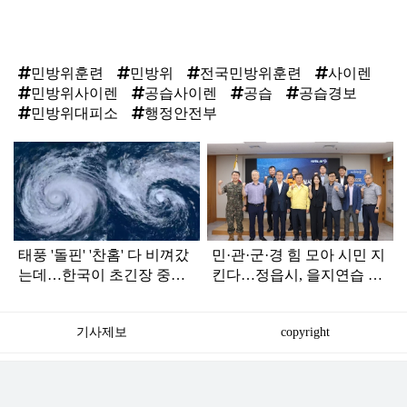
민방위훈련
민방위
전국민방위훈련
사이렌
민방위사이렌
공습사이렌
공습
공습경보
민방위대피소
행정안전부
탑
라
인
태풍 '돌핀' '찬홈' 다 비껴갔
민·관·군·경 힘 모아 시민 지
는데…한국이 초긴장 중인
킨다…정읍시, 을지연습 총
이유
점검
기사제보
copyright