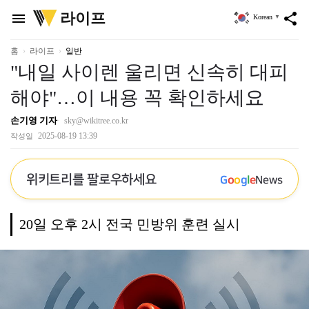
위
라이프
menu
share
Korean
▼
키
트
리
홈
라이프
일반
"내일 사이렌 울리면 신속히 대피
해야"…이 내용 꼭 확인하세요
손기영 기자
sky@wikitree.co.kr
2025-08-19 13:39
작성일
위키트리를 팔로우하세요
G
o
o
g
l
e
News
20일 오후 2시 전국 민방위 훈련 실시